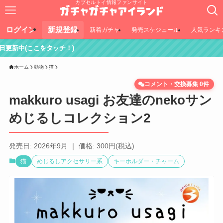
カプセルトイ情報ファンサイト
ログイン
新規登録
新着ガチャ
発売スケジュール
人気ランキ
ッチ！)
ホーム
動物
猫
コメント・交換募集 0件
makkuro usagi お友達のnekoサン
めじるしコレクション2
発売日: 2026年9月 ｜ 価格: 300円(税込)
猫
めじるしアクセサリー系
キーホルダー・チャーム