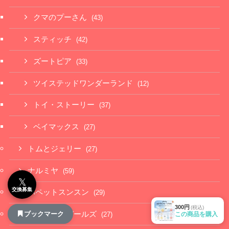
クマのプーさん
(43)
スティッチ
(42)
ズートピア
(33)
ツイステッドワンダーランド
(12)
トイ・ストーリー
(37)
ベイマックス
(27)
トムとジェリー
(27)
ナルミヤ
(59)
𝕏
交換募集
パペットスンスン
(29)
300円
(税込)
ブックマーク
パワーパフガールズ
この商品を購入
(27)