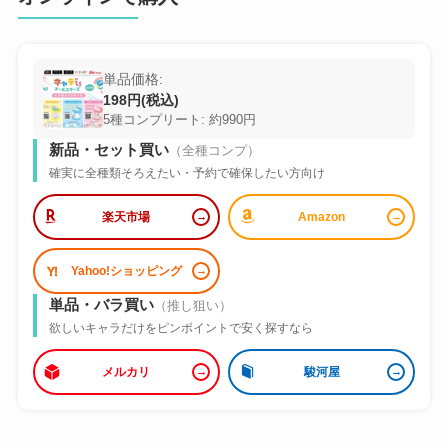
単品価格:
198円(税込)
5種コンプリート: 約990円
新品・セット買い
（全種コンプ）
確実に全種類そろえたい・予約で確保したい方向け
楽天市場
Amazon
Yahoo!ショッピング
単品・バラ買い
（推し狙い）
欲しいキャラだけをピンポイントで安く探すなら
メルカリ
駿河屋