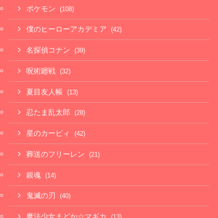
ポケモン
(108)
僕のヒーローアカデミア
(42)
名探偵コナン
(39)
呪術廻戦
(32)
夏目友人帳
(13)
忍たま乱太郎
(28)
星のカービィ
(42)
葬送のフリーレン
(21)
銀魂
(14)
鬼滅の刃
(40)
魔法少女まどか☆マギカ
(13)