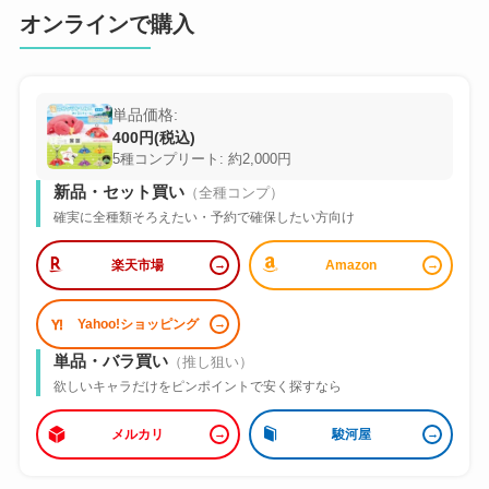
オンラインで購入
単品価格:
400円(税込)
5種コンプリート: 約2,000円
新品・セット買い
（全種コンプ）
確実に全種類そろえたい・予約で確保したい方向け
楽天市場
Amazon
Yahoo!ショッピング
単品・バラ買い
（推し狙い）
欲しいキャラだけをピンポイントで安く探すなら
メルカリ
駿河屋