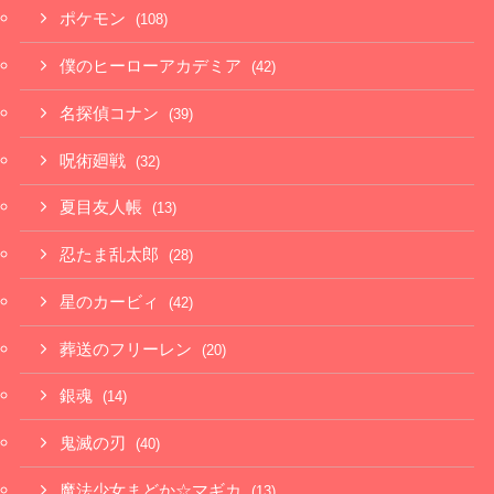
ポケモン
(108)
僕のヒーローアカデミア
(42)
名探偵コナン
(39)
呪術廻戦
(32)
夏目友人帳
(13)
忍たま乱太郎
(28)
星のカービィ
(42)
葬送のフリーレン
(20)
銀魂
(14)
鬼滅の刃
(40)
魔法少女まどか☆マギカ
(13)