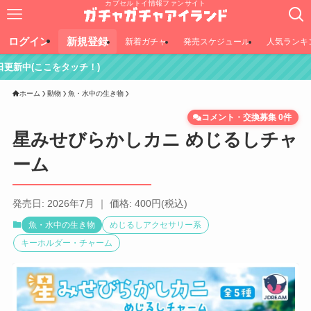
カプセルトイ情報ファンサイト
ログイン
新規登録
新着ガチャ
発売スケジュール
人気ランキ
チ！)
ホーム
動物
魚・水中の生き物
コメント・交換募集 0件
星みせびらかしカニ めじるしチャ
ーム
発売日: 2026年7月 ｜ 価格: 400円(税込)
魚・水中の生き物
めじるしアクセサリー系
キーホルダー・チャーム