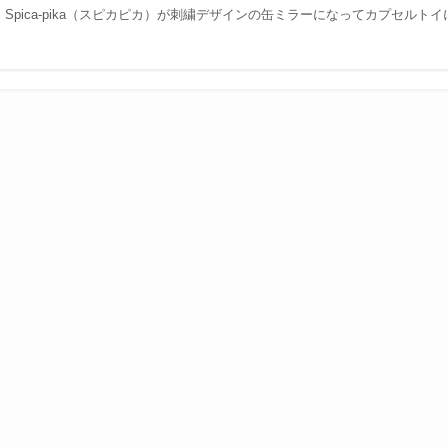
Spica-pika（スピカピカ）が刺繍デザインの缶ミラーになってカプセルト