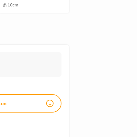
約10cm
zon