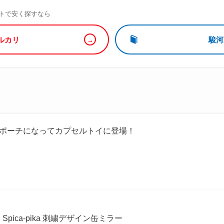
）
トで安く探すなら
ルカリ
駿河
カ）がポーチになってカプセルトイに登場！
Spica-pika 刺繍デザイン缶ミラー