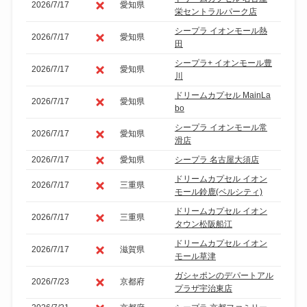
2026/7/17
愛知県
栄セントラルパーク店
シープラ イオンモール熱
2026/7/17
愛知県
田
シープラ+ イオンモール豊
2026/7/17
愛知県
川
ドリームカプセル MainLa
2026/7/17
愛知県
bo
シープラ イオンモール常
2026/7/17
愛知県
滑店
2026/7/17
愛知県
シープラ 名古屋大須店
ドリームカプセル イオン
2026/7/17
三重県
モール鈴鹿(ベルシティ)
ドリームカプセル イオン
2026/7/17
三重県
タウン松阪船江
ドリームカプセル イオン
2026/7/17
滋賀県
モール草津
ガシャポンのデパートアル
2026/7/23
京都府
プラザ宇治東店