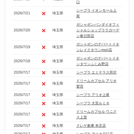
口
シープラ イオンモール上
2026/7/21
埼玉県
尾
ガシャポンバンダイオフィ
2026/7/20
埼玉県
シャルショップララガーデ
ン春日部店
ガシャポンのデパートイオ
2026/7/19
埼玉県
ンレイクタウンmori店
ガシャポンのデパートイオ
2026/7/18
埼玉県
ンタウンふじみ野店
2026/7/17
埼玉県
シープラ エミテラス所沢
ドリームカプセル アリオ
2026/7/17
埼玉県
鷲宮
2026/7/17
埼玉県
シープラ アリオ上尾
2026/7/17
埼玉県
シープラ 大宮ルミネ
ドリームカプセル ウニク
2026/7/17
埼玉県
ス上里
2026/7/17
埼玉県
クレゲ倉庫 本庄店
2026/7/17
埼玉県
シープラ アリオ川口店