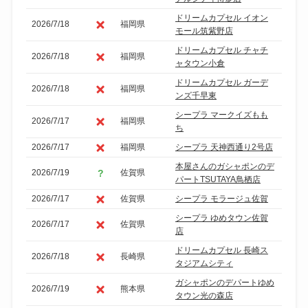
ドリームカプセル イオン
2026/7/18
福岡県
モール筑紫野店
ドリームカプセル チャチ
2026/7/18
福岡県
ャタウン小倉
ドリームカプセル ガーデ
2026/7/18
福岡県
ンズ千早東
シープラ マークイズもも
2026/7/17
福岡県
ち
2026/7/17
福岡県
シープラ 天神西通り2号店
本屋さんのガシャポンのデ
2026/7/19
佐賀県
パートTSUTAYA鳥栖店
2026/7/17
佐賀県
シープラ モラージュ佐賀
シープラ ゆめタウン佐賀
2026/7/17
佐賀県
店
ドリームカプセル 長崎ス
2026/7/18
長崎県
タジアムシティ
ガシャポンのデパートゆめ
2026/7/19
熊本県
タウン光の森店