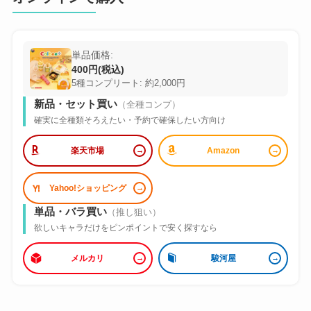
単品価格:
400円(税込)
5種コンプリート: 約2,000円
新品・セット買い
（全種コンプ）
確実に全種類そろえたい・予約で確保したい方向け
楽天市場
Amazon
Yahoo!ショッピング
単品・バラ買い
（推し狙い）
欲しいキャラだけをピンポイントで安く探すなら
メルカリ
駿河屋