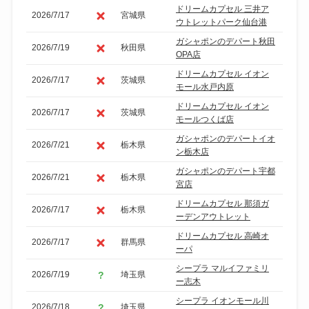
ドリームカプセル 三井ア
2026/7/17
宮城県
ウトレットパーク仙台港
ガシャポンのデパート秋田
2026/7/19
秋田県
OPA店
ドリームカプセル イオン
2026/7/17
茨城県
モール水戸内原
ドリームカプセル イオン
2026/7/17
茨城県
モールつくば店
ガシャポンのデパートイオ
2026/7/21
栃木県
ン栃木店
ガシャポンのデパート宇都
2026/7/21
栃木県
宮店
ドリームカプセル 那須ガ
2026/7/17
栃木県
ーデンアウトレット
ドリームカプセル 高崎オ
2026/7/17
群馬県
ーパ
シープラ マルイファミリ
2026/7/19
埼玉県
ー志木
シープラ イオンモール川
2026/7/18
埼玉県