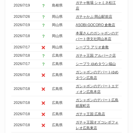
ガチャ牧場 シャミネ松江
2026/7/19
島根県
店
2026/7/26
岡山県
ガチャかぷ 岡山駅前店
2026/7/19
岡山県
ASOBI-GOCORO 倉敷店
本屋さんのガシャポンのデ
2026/7/18
岡山県
パート啓文社岡山本店
2026/7/17
岡山県
シープラ アリオ倉敷
2026/7/18
広島県
ガチャ王国 アルパーク店
2026/7/17
広島県
シープラ ゆめタウン福山
ガシャポンのデパートゆめ
2026/7/18
広島県
タウン広島店
ガシャポンのデパートエデ
2026/7/18
広島県
ィオン広島本店
ガシャポンのデパート広島
2026/7/18
広島県
紙屋町店
2026/7/18
広島県
ガチャ王国 広島店
ガチャ王国オズコレボフォ
2026/7/18
広島県
レオ広島東店