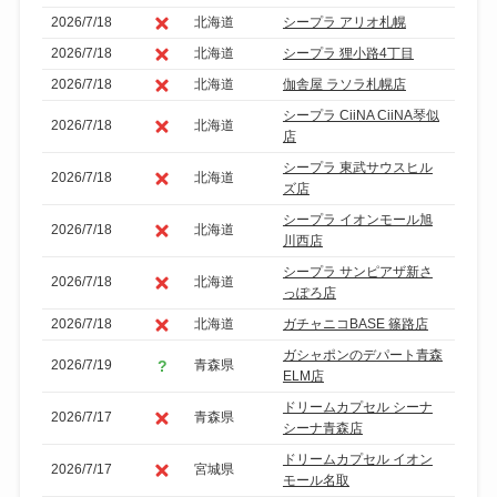
2026/7/18
北海道
シープラ アリオ札幌
2026/7/18
北海道
シープラ 狸小路4丁目
2026/7/18
北海道
伽舎屋 ラソラ札幌店
シープラ CiiNA CiiNA琴似
2026/7/18
北海道
店
シープラ 東武サウスヒル
2026/7/18
北海道
ズ店
シープラ イオンモール旭
2026/7/18
北海道
川西店
シープラ サンピアザ新さ
2026/7/18
北海道
っぽろ店
2026/7/18
北海道
ガチャニコBASE 篠路店
ガシャポンのデパート青森
2026/7/19
青森県
ELM店
ドリームカプセル シーナ
2026/7/17
青森県
シーナ青森店
ドリームカプセル イオン
2026/7/17
宮城県
モール名取