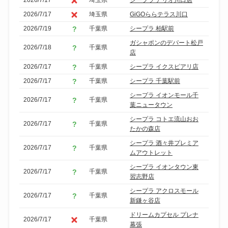
2026/7/17
埼玉県
GiGOららテラス川口
2026/7/19
千葉県
シープラ 柏駅前
ガシャポンのデパート松戸
2026/7/18
千葉県
店
2026/7/17
千葉県
シープラ イクスピアリ店
2026/7/17
千葉県
シープラ 千葉駅前
シープラ イオンモール千
2026/7/17
千葉県
葉ニュータウン
シープラ コトエ流山おお
2026/7/17
千葉県
たかの森店
シープラ 酒々井プレミア
2026/7/17
千葉県
ムアウトレット
シープラ イオンタウン東
2026/7/17
千葉県
習志野店
シープラ アクロスモール
2026/7/17
千葉県
新鎌ヶ谷店
ドリームカプセル プレナ
2026/7/17
千葉県
幕張