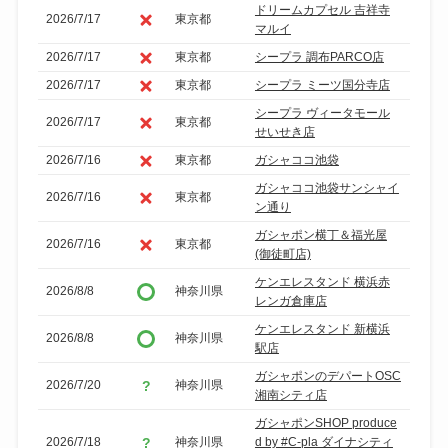
ドリームカプセル 吉祥寺
2026/7/17
東京都
マルイ
2026/7/17
東京都
シープラ 調布PARCO店
2026/7/17
東京都
シープラ ミーツ国分寺店
シープラ ヴィータモール
2026/7/17
東京都
せいせき店
2026/7/16
東京都
ガシャココ池袋
ガシャココ池袋サンシャイ
2026/7/16
東京都
ン通り
ガシャポン横丁＆福光屋
2026/7/16
東京都
(御徒町店)
ケンエレスタンド 横浜赤
2026/8/8
神奈川県
レンガ倉庫店
ケンエレスタンド 新横浜
2026/8/8
神奈川県
駅店
ガシャポンのデパートOSC
2026/7/20
神奈川県
湘南シティ店
ガシャポンSHOP produce
2026/7/18
神奈川県
d by #C-pla ダイナシティ