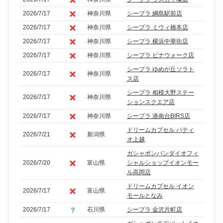
2026/7/17
神奈川県
シープラ 綱島駅前店
2026/7/17
神奈川県
シープラ ミウィ橋本店
2026/7/17
神奈川県
シープラ 横浜中華街店
2026/7/17
神奈川県
シープラ ビナウォーク店
シープラ ゆめが丘ソラト
2026/7/17
神奈川県
ス店
シープラ 相模大野ステー
2026/7/17
神奈川県
ションスクエア店
2026/7/17
神奈川県
シープラ 港南台BIRS店
ドリームカプセル パティ
2026/7/21
新潟県
オ上越
ガシャポンバンダイオフィ
2026/7/20
富山県
シャルショップイオンモー
ル高岡店
ドリームカプセル イオン
2026/7/17
富山県
モールとなみ
2026/7/17
石川県
シープラ 金沢片町店