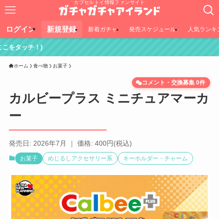
カプセルトイ情報ファンサイト
ログイン
新規登録
新着ガチャ
発売スケジュール
人気ランキ
)
ホーム
食べ物
お菓子
コメント・交換募集 0件
カルビープラス ミニチュアマーカ
ー
発売日: 2026年7月 ｜ 価格: 400円(税込)
お菓子
めじるしアクセサリー系
キーホルダー・チャーム