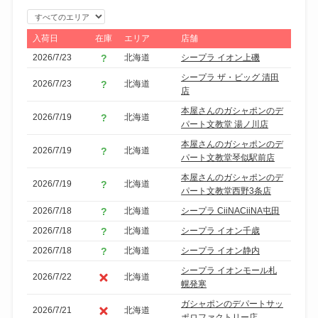
エ
リ
入荷日
在庫
エリア
店舗
ア
2026/7/23
北海道
シープラ イオン上磯
で
シープラ ザ・ビッグ 清田
2026/7/23
北海道
絞
店
り
本屋さんのガシャポンのデ
2026/7/19
北海道
込
パート文教堂 湯ノ川店
み
本屋さんのガシャポンのデ
2026/7/19
北海道
パート文教堂琴似駅前店
本屋さんのガシャポンのデ
2026/7/19
北海道
パート文教堂西野3条店
2026/7/18
北海道
シープラ CiiNACiiNA屯田
2026/7/18
北海道
シープラ イオン千歳
2026/7/18
北海道
シープラ イオン静内
シープラ イオンモール札
2026/7/22
北海道
幌発寒
ガシャポンのデパートサッ
2026/7/21
北海道
ポロファクトリー店