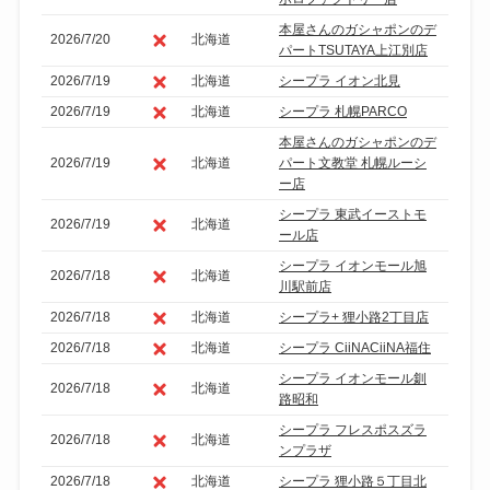
本屋さんのガシャポンのデ
2026/7/20
北海道
パートTSUTAYA上江別店
2026/7/19
北海道
シープラ イオン北見
2026/7/19
北海道
シープラ 札幌PARCO
本屋さんのガシャポンのデ
2026/7/19
北海道
パート文教堂 札幌ルーシ
ー店
シープラ 東武イーストモ
2026/7/19
北海道
ール店
シープラ イオンモール旭
2026/7/18
北海道
川駅前店
2026/7/18
北海道
シープラ+ 狸小路2丁目店
2026/7/18
北海道
シープラ CiiNACiiNA福住
シープラ イオンモール釧
2026/7/18
北海道
路昭和
シープラ フレスポスズラ
2026/7/18
北海道
ンプラザ
2026/7/18
北海道
シープラ 狸小路５丁目北