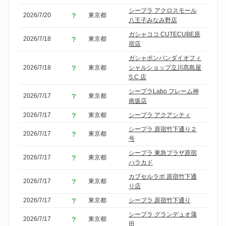
シープラ アクロスモール
2026/7/20
東京都
八王子みなみ野店
ガシャココ CUTECUBE原
2026/7/18
東京都
宿店
ガシャポンバンダイオフィ
2026/7/18
東京都
シャルショップ立川髙島屋
S.C.店
シープラLabo フレーム神
2026/7/17
東京都
南坂店
2026/7/17
東京都
シープラ アクアシティ
シープラ 原宿竹下通り２
2026/7/17
東京都
号
シープラ 東急プラザ原宿
2026/7/17
東京都
ハラカド
カプセルラボ 原宿竹下通
2026/7/17
東京都
り店
2026/7/17
東京都
シープラ 原宿竹下通り
シープラ グランデュオ蒲
2026/7/17
東京都
田