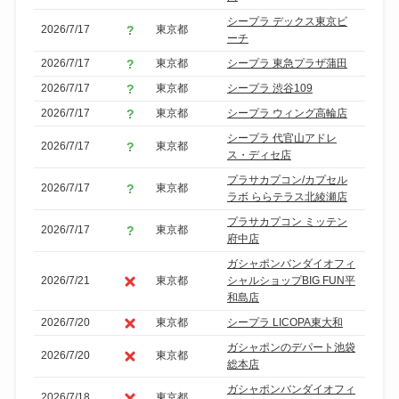
シープラ デックス東京ビ
2026/7/17
東京都
ーチ
2026/7/17
東京都
シープラ 東急プラザ蒲田
2026/7/17
東京都
シープラ 渋谷109
2026/7/17
東京都
シープラ ウィング高輪店
シープラ 代官山アドレ
2026/7/17
東京都
ス・ディセ店
プラサカプコン/カプセル
2026/7/17
東京都
ラボ ららテラス北綾瀬店
プラサカプコン ミッテン
2026/7/17
東京都
府中店
ガシャポンバンダイオフィ
2026/7/21
東京都
シャルショップBIG FUN平
和島店
2026/7/20
東京都
シープラ LICOPA東大和
ガシャポンのデパート池袋
2026/7/20
東京都
総本店
ガシャポンバンダイオフィ
2026/7/18
東京都