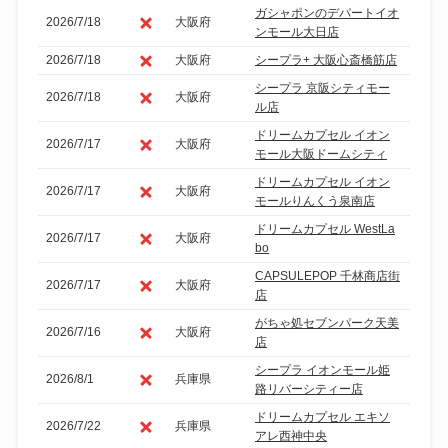
ガシャポンのデパートイオ
2026/7/18
大阪府
ンモール大日店
2026/7/18
大阪府
シープラ+ 大阪心斎橋筋店
シープラ 京阪シティモー
2026/7/18
大阪府
ル店
ドリームカプセル イオン
2026/7/17
大阪府
モール大阪ドームシティ
ドリームカプセル イオン
2026/7/17
大阪府
モールりんくう泉南店
ドリームカプセル WestLa
2026/7/17
大阪府
bo
CAPSULEPOP 千林商店街
2026/7/17
大阪府
店
がちゃ処セブンパーク天美
2026/7/16
大阪府
店
シープラ イオンモール姫
2026/8/1
兵庫県
路リバーシティー店
ドリームカプセル エキソ
2026/7/22
兵庫県
アレ西神中央