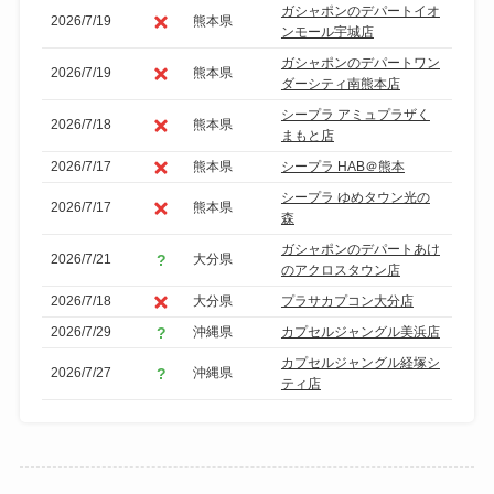
ガシャポンのデパートイオ
2026/7/19
熊本県
ンモール宇城店
ガシャポンのデパートワン
2026/7/19
熊本県
ダーシティ南熊本店
シープラ アミュプラザく
2026/7/18
熊本県
まもと店
2026/7/17
熊本県
シープラ HAB＠熊本
シープラ ゆめタウン光の
2026/7/17
熊本県
森
ガシャポンのデパートあけ
2026/7/21
大分県
のアクロスタウン店
2026/7/18
大分県
プラサカプコン大分店
2026/7/29
沖縄県
カプセルジャングル美浜店
カプセルジャングル経塚シ
2026/7/27
沖縄県
ティ店