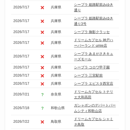
シープラ 姫路駅前みゆき
2026/7/17
兵庫県
通り
シープラ 姫路駅前みゆき
2026/7/17
兵庫県
通り3号
2026/7/17
兵庫県
シープラ 御影クラッセ
ドリームカプセル 神戸ハ
2026/7/17
兵庫県
ーバーランド umie店
シープラ あまがさきキュ
2026/7/17
兵庫県
ーズモール
2026/7/17
兵庫県
シープラ コロワ甲子園
2026/7/17
兵庫県
シープラ 三宮駅前
2026/7/17
兵庫県
シープラ エビスタ西宮店
ドリームカプセル トナリ
2026/7/21
奈良県
エ大和高田
ガシャポンのデパートパー
2026/7/18
和歌山県
ムシティ和歌山店
ドリームカプセル シャミ
2026/7/22
鳥取県
ネ鳥取