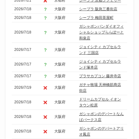
2026/7/21
京都府
シープラ 京都ファミリー
2026/7/18
大阪府
シープラ 阪急三番街店
2026/7/18
大阪府
シープラ 梅田茶屋町
ガシャポンバンダイオフィ
2026/7/18
大阪府
シャルショップららぽーと
和泉店
ジョイシティ カプセルラ
2026/7/17
大阪府
ンド 三国店
ジョイシティ カプセルラ
2026/7/17
大阪府
ンド塚本店
2026/7/17
大阪府
プラサカプコン 藤井寺店
ガチャ牧場 天神橋筋商店
2026/7/19
大阪府
街店
ドリームカプセル イオン
2026/7/18
大阪府
タウン松原
ガシャポンのデパートなん
2026/7/18
大阪府
ばパークス店
ガシャポンのデパートアリ
2026/7/18
大阪府
オ鳳店