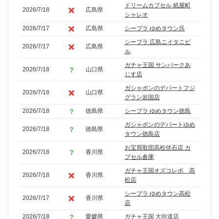
ドリームカプセル 紙屋町
2026/7/18
広島県
シャレオ
2026/7/17
広島県
シープラ ゆめタウン呉
シープラ 広島ニイタニビ
2026/7/17
広島県
ル
ガチャ王国 サンパークあ
2026/7/18
山口県
じす店
ガシャポンのデパートフジ
2026/7/18
山口県
グラン岩国店
2026/7/18
徳島県
シープラ ゆめタウン徳島
ガシャポンのデパートゆめ
2026/7/18
徳島県
タウン徳島店
お宝買取団高松伏石店 カ
2026/7/18
香川県
プセル倉庫
ガチャ王国オズコレボ 高
2026/7/18
香川県
松店
シープラ ゆめタウン高松
2026/7/17
香川県
店
2026/7/18
愛媛県
ガチャ王国 大街道店