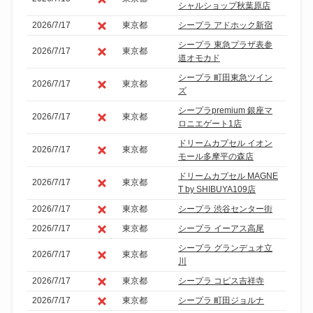
シャルショップ秋葉原店
2026/7/17
東京都
シープラ アドホック新宿
シープラ 東急プラザ表参
2026/7/17
東京都
道オモカド
シープラ 町田東急ツイン
2026/7/17
東京都
ズ
シープラpremium 銀座マ
2026/7/17
東京都
ロニエゲート1店
ドリームカプセル イオン
2026/7/17
東京都
モール多摩平の森店
ドリームカプセル MAGNE
2026/7/17
東京都
T by SHIBUYA109店
2026/7/17
東京都
シープラ 渋谷センター街
2026/7/17
東京都
シープラ イーアス高尾
シープラ グランデュオ立
2026/7/17
東京都
川
2026/7/17
東京都
シープラ コピス吉祥寺
2026/7/17
東京都
シープラ 町田ジョルナ