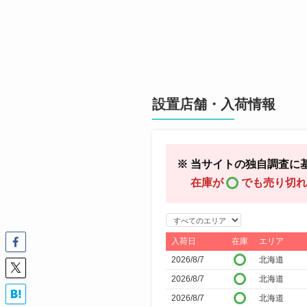
設置店舗・入荷情報
※ 当サイトの独自調査に
在庫が
でも売り切れ
エ
リ
入荷日
在庫
エリア
ア
2026/8/7
北海道
で
2026/8/7
北海道
絞
2026/8/7
北海道
り