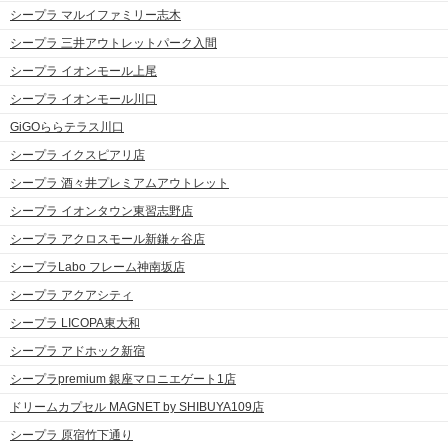
シープラ マルイファミリー志木
シープラ 三井アウトレットパーク入間
シープラ イオンモール上尾
シープラ イオンモール川口
GiGOららテラス川口
シープラ イクスピアリ店
シープラ 酒々井プレミアムアウトレット
シープラ イオンタウン東習志野店
シープラ アクロスモール新鎌ヶ谷店
シープラLabo フレーム神南坂店
シープラ アクアシティ
シープラ LICOPA東大和
シープラ アドホック新宿
シープラpremium 銀座マロニエゲート1店
ドリームカプセル MAGNET by SHIBUYA109店
シープラ 原宿竹下通り