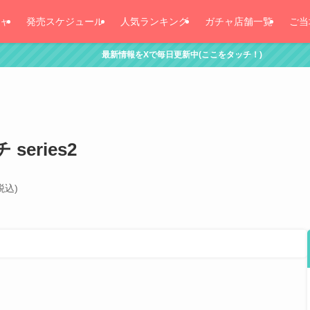
ャ
発売スケジュール
人気ランキング
ガチャ店舗一覧
ご当
最新情報をXで毎日更新中(ここをタッチ！)
eries2
税込)