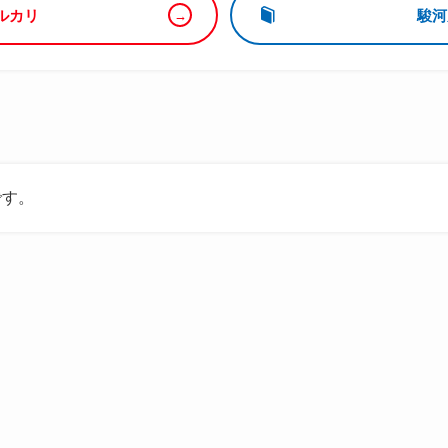
ルカリ
駿河
です。