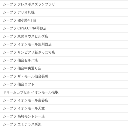
シープラ フレスポスズランプラザ
シープラ アリオ札幌
シープラ 狸小路4丁目
シープラ CiiNA CiiNA琴似店
シープラ 東武サウスヒルズ店
シープラ イオンモール旭川西店
シープラ サンピアザ新さっぽろ店
シープラ 仙台セルバ店
シープラ 仙台中央通り店
シープラ ザ・モール仙台長町
シープラ 仙台ロフト
ドリームカプセル イオンモール名取
シープラ イオンモール富谷店
シープラ イオンモール天童
シープラ 高崎モントレー店
シープラ エミテラス所沢