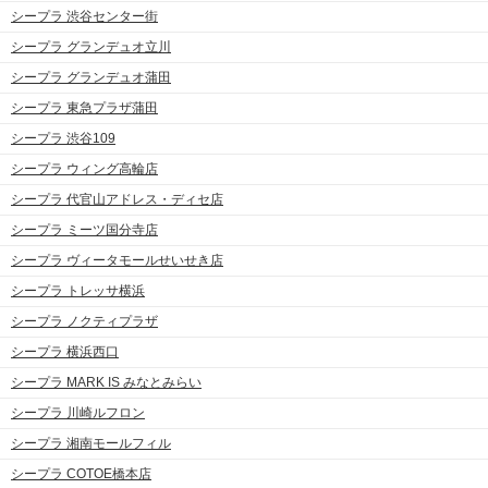
シープラ 渋谷センター街
シープラ グランデュオ立川
シープラ グランデュオ蒲田
シープラ 東急プラザ蒲田
シープラ 渋谷109
シープラ ウィング高輪店
シープラ 代官山アドレス・ディセ店
シープラ ミーツ国分寺店
シープラ ヴィータモールせいせき店
シープラ トレッサ横浜
シープラ ノクティプラザ
シープラ 横浜西口
シープラ MARK IS みなとみらい
シープラ 川崎ルフロン
シープラ 湘南モールフィル
シープラ COTOE橋本店