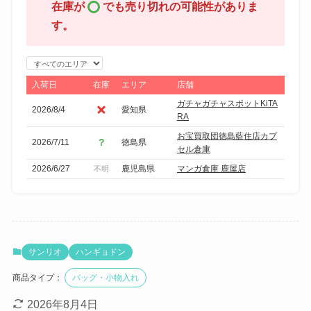
在庫が
でも売り切れの可能性がありま
す。
エ
リ
入荷日
在庫
エリア
店舗
ア
ガチャガチャスポットKiTA
2026/8/4
愛知県
で
RA
絞
お宝買取団徳島藍住店カプ
2026/7/11
徳島県
り
セル倉庫
込
2026/6/27
鹿児島県
マンガ倉庫 鹿屋店
不明
み
サンリオ
ハンギョドン
商品タイプ：
バッグ・小物入れ
2026年8月4日