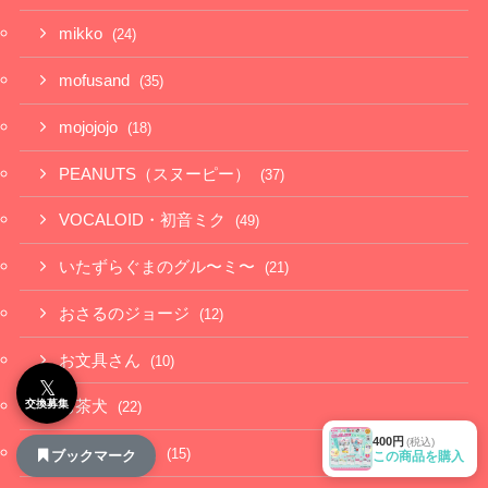
mikko
(24)
mofusand
(35)
mojojojo
(18)
PEANUTS（スヌーピー）
(37)
VOCALOID・初音ミク
(49)
いたずらぐまのグル〜ミ〜
(21)
おさるのジョージ
(12)
お文具さん
(10)
𝕏
交換募集
お茶犬
(22)
400円
(税込)
がんこちゃん
(15)
ブックマーク
この商品を購入