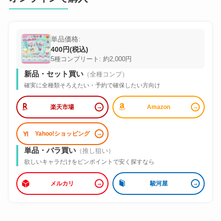
単品価格:
400円(税込)
5種コンプリート: 約2,000円
新品・セット買い
（全種コンプ）
確実に全種類そろえたい・予約で確保したい方向け
楽天市場
Amazon
Yahoo!ショッピング
単品・バラ買い
（推し狙い）
欲しいキャラだけをピンポイントで安く探すなら
メルカリ
駿河屋