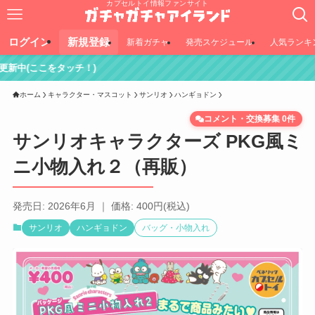
カプセルトイ情報ファンサイト
ログイン
新規登録
新着ガチャ
発売スケジュール
人気ランキ
チ！)
ホーム
キャラクター・マスコット
サンリオ
ハンギョドン
コメント・交換募集 0件
サンリオキャラクターズ PKG風ミ
ニ小物入れ２（再販）
発売日: 2026年6月 ｜ 価格: 400円(税込)
サンリオ
ハンギョドン
バッグ・小物入れ