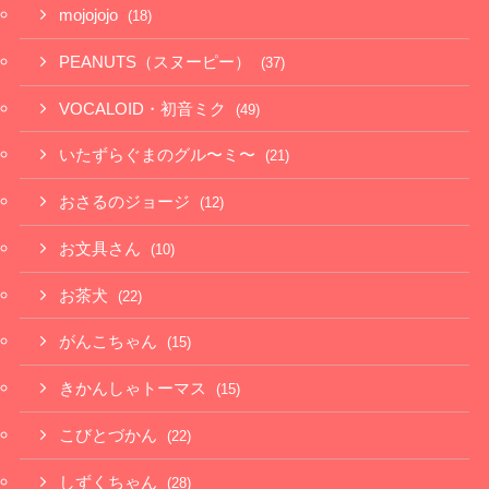
mojojojo
(18)
PEANUTS（スヌーピー）
(37)
VOCALOID・初音ミク
(49)
いたずらぐまのグル〜ミ〜
(21)
おさるのジョージ
(12)
お文具さん
(10)
お茶犬
(22)
がんこちゃん
(15)
きかんしゃトーマス
(15)
こびとづかん
(22)
しずくちゃん
(28)