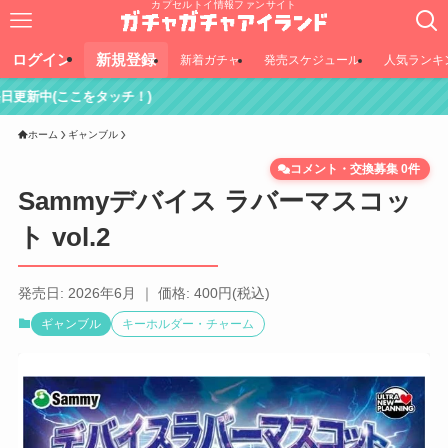
カプセルトイ情報ファンサイト
ログイン
新規登録
新着ガチャ
発売スケジュール
人気ランキ
ッチ！)
ホーム
ギャンブル
コメント・交換募集 0件
Sammyデバイス ラバーマスコッ
ト vol.2
発売日: 2026年6月 ｜ 価格: 400円(税込)
ギャンブル
キーホルダー・チャーム