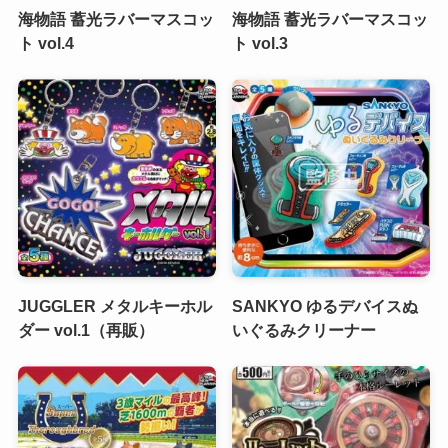
海物語 蓄光ラバーマスコッ
海物語 蓄光ラバーマスコッ
ト vol.4
ト vol.3
JUGGLER メタルキーホル
SANKYO ゆるデバイスぬ
ダー vol.1（再販）
いぐるみクリーナー