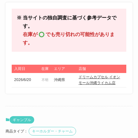
※ 当サイトの独自調査に基づく参考データで
す。
在庫が
でも売り切れの可能性がありま
す。
入荷日
在庫
エリア
店舗
ドリームカプセル イオン
2026/6/20
沖縄県
不明
モール沖縄ライカム店
ギャンブル
商品タイプ：
キーホルダー・チャーム