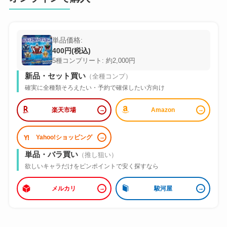
単品価格:
400円(税込)
5種コンプリート: 約2,000円
新品・セット買い
（全種コンプ）
確実に全種類そろえたい・予約で確保したい方向け
楽天市場
Amazon
Yahoo!ショッピング
単品・バラ買い
（推し狙い）
欲しいキャラだけをピンポイントで安く探すなら
メルカリ
駿河屋