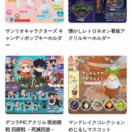
サンリオキャラクターズ キ
懐かしレトロネオン看板ア
ャンディポップキーホルダ
クリルキーホルダー
ー
デコラPICアクリル 呪術廻
マンドレイクコレクション
戦 四廻戦 －死滅回游－
めじるしマスコット