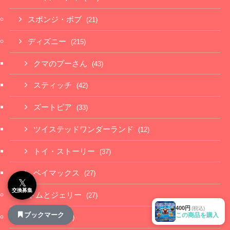
スポンジ・ボブ
(21)
ディズニー
(215)
クマのプーさん
(43)
スティッチ
(42)
ズートピア
(33)
ツイステッドワンダーランド
(12)
トイ・ストーリー
(37)
ベイマックス
(27)
𝕏
交換募集
トムとジェリー
(27)
400円
(税込)
ブックマーク
この商品を購入
ナルミヤ
(59)