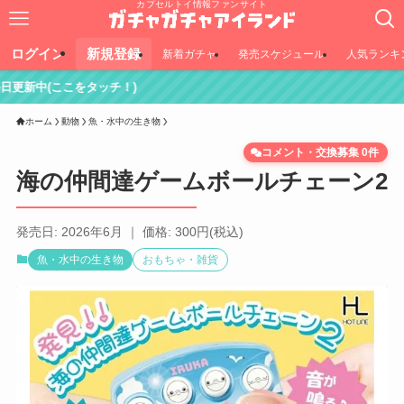
カプセルトイ情報ファンサイト
ログイン
新規登録
新着ガチャ
発売スケジュール
人気ランキ
タッチ！)
ホーム
動物
魚・水中の生き物
コメント・交換募集 0件
海の仲間達ゲームボールチェーン2
発売日: 2026年6月 ｜ 価格: 300円(税込)
魚・水中の生き物
おもちゃ・雑貨