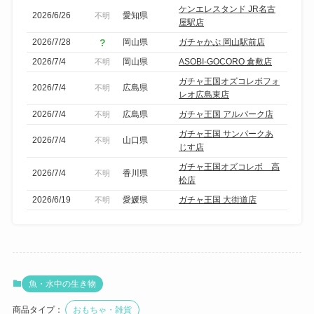
ア
ケンエレスタンド JR名古
2026/6/26
愛知県
不明
で
屋駅店
絞
2026/7/28
岡山県
ガチャかぷ 岡山駅前店
り
2026/7/4
岡山県
ASOBI-GOCORO 倉敷店
不明
込
ガチャ王国オズコレボフォ
2026/7/4
広島県
不明
み
レオ広島東店
2026/7/4
広島県
ガチャ王国 アルパーク店
不明
ガチャ王国 サンパークあ
2026/7/4
山口県
不明
じす店
ガチャ王国オズコレボ 高
2026/7/4
香川県
不明
松店
2026/6/19
愛媛県
ガチャ王国 大街道店
不明
魚・水中の生き物
商品タイプ：
おもちゃ・雑貨