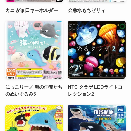
カニ がま口キーホルダー
金魚水もちゼリィ
にっこりーノ 海の仲間たち
NTC クラゲ LEDライトコ
のぬいぐるみ5
レクション2