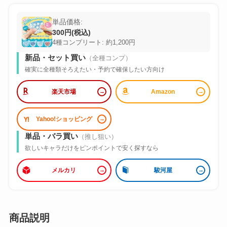
単品価格:
300円(税込)
4種コンプリート: 約1,200円
新品・セット買い
（全種コンプ）
確実に全種類そろえたい・予約で確保したい方向け
楽天市場
Amazon
Yahoo!ショッピング
単品・バラ買い
（推し狙い）
欲しいキャラだけをピンポイントで安く探すなら
メルカリ
駿河屋
商品説明