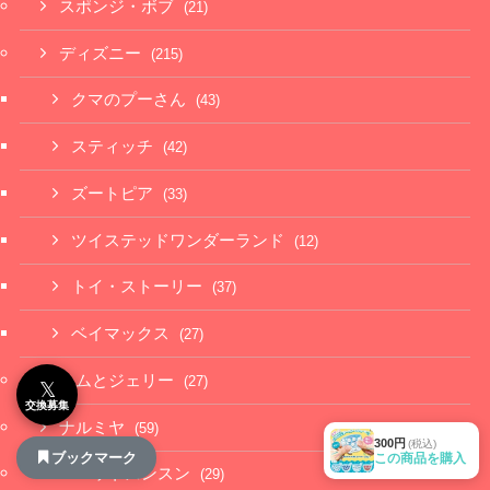
スポンジ・ボブ
(21)
ディズニー
(215)
クマのプーさん
(43)
スティッチ
(42)
ズートピア
(33)
ツイステッドワンダーランド
(12)
トイ・ストーリー
(37)
ベイマックス
(27)
トムとジェリー
(27)
𝕏
交換募集
ナルミヤ
(59)
300円
(税込)
ブックマーク
この商品を購入
パペットスンスン
(29)