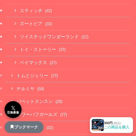
スティッチ
(42)
ズートピア
(33)
ツイステッドワンダーランド
(12)
トイ・ストーリー
(37)
ベイマックス
(27)
トムとジェリー
(27)
ナルミヤ
(59)
パペットスンスン
(29)
𝕏
交換募集
パワーパフガールズ
(27)
300円
(税込)
ブックマーク
この商品を購入
パンどろぼう
(32)