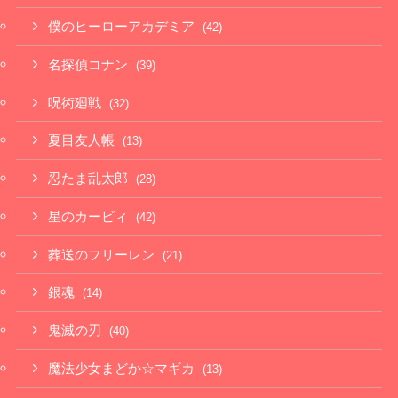
僕のヒーローアカデミア
(42)
名探偵コナン
(39)
呪術廻戦
(32)
夏目友人帳
(13)
忍たま乱太郎
(28)
星のカービィ
(42)
葬送のフリーレン
(21)
銀魂
(14)
鬼滅の刃
(40)
魔法少女まどか☆マギカ
(13)