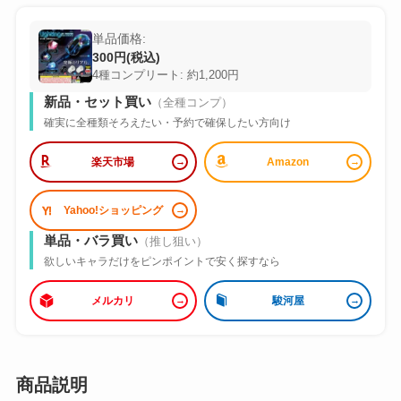
単品価格:
300円(税込)
4種コンプリート: 約1,200円
新品・セット買い
（全種コンプ）
確実に全種類そろえたい・予約で確保したい方向け
楽天市場
Amazon
Yahoo!ショッピング
単品・バラ買い
（推し狙い）
欲しいキャラだけをピンポイントで安く探すなら
メルカリ
駿河屋
商品説明