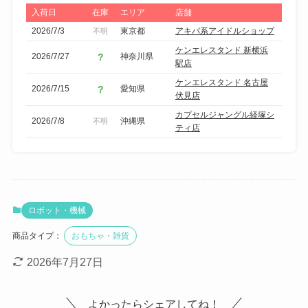
リ
入荷日
在庫
エリア
店舗
ア
2026/7/3
東京都
アキバ系アイドルショップ
不明
で
ケンエレスタンド 新横浜
2026/7/27
神奈川県
絞
駅店
り
ケンエレスタンド 名古屋
2026/7/15
愛知県
込
伏見店
み
カプセルジャングル経塚シ
2026/7/8
沖縄県
不明
ティ店
ロボット・機械
商品タイプ：
おもちゃ・雑貨
2026年7月27日
よかったらシェアしてね！