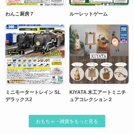
わんこ厨房７
ルーレットゲーム
ミニモータートレイン SL
KIYATA 木工アートミニチ
デラックス2
ュアコレクション２
おもちゃ・雑貨をもっと見る