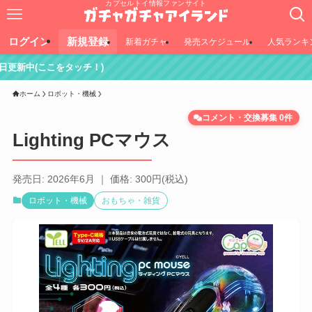
カプセルトイ情報ファンサイト
ログイン
新規登録
新着ガチャ
発売スケジュール
人気ランキ
タッチ！)
ホーム
ロボット・機械
コメント・交換募集 0件
Lighting PCマウス
発売日: 2026年6月 ｜ 価格: 300円(税込)
ロボット・機械
おもちゃ・雑貨