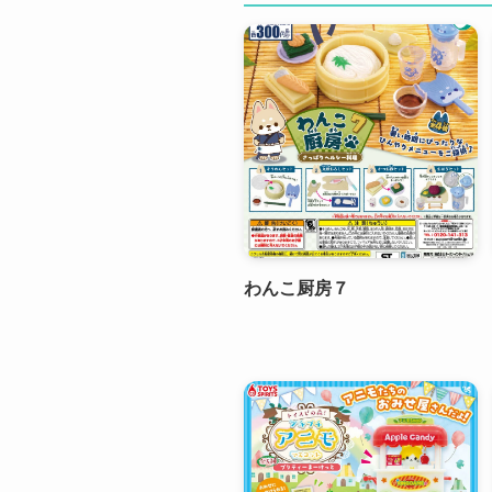
わんこ厨房７