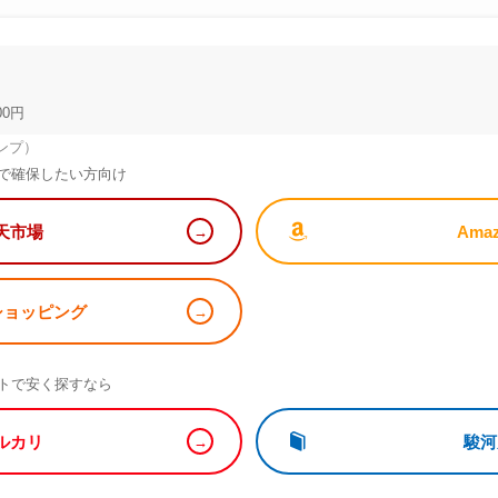
00円
ンプ）
で確保したい方向け
天市場
Ama
!ショッピング
）
トで安く探すなら
ルカリ
駿河