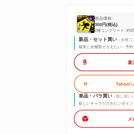
単品価格:
300円(税込)
2種コンプリート: 約6
新品・セット買い
（全種コ
確実に全種類そろえたい・予約
楽
Yahoo
単品・バラ買い
（推し狙い
欲しいキャラだけをピンポイン
メ