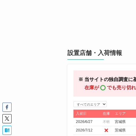
設置店舗・入荷情報
※ 当サイトの独自調査に
在庫が
でも売り切れ
エ
リ
入荷日
在庫
エリア
ア
2026/6/27
宮城県
不明
で
2026/7/12
茨城県
絞