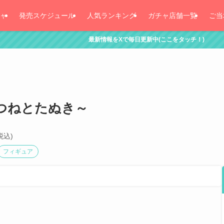
ャ
発売スケジュール
人気ランキング
ガチャ店舗一覧
ご当
最新情報をXで毎日更新中(ここをタッチ！)
つねとたぬき～
税込)
フィギュア