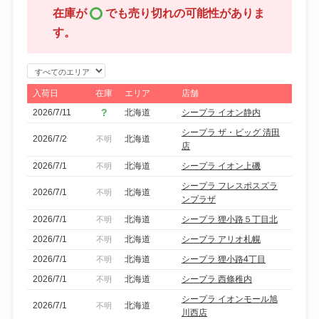
在庫が
でも売り切れの可能性がありま
す。
エ
リ
入荷日
在庫
エリア
店舗
ア
2026/7/11
北海道
シープラ イオン静内
で
シープラ ザ・ビッグ 清田
2026/7/2
北海道
不明
絞
店
り
2026/7/1
北海道
シープラ イオン上磯
不明
込
シープラ フレスポスズラ
2026/7/1
北海道
不明
み
ンプラザ
2026/7/1
北海道
シープラ 狸小路５丁目北
不明
2026/7/1
北海道
シープラ アリオ札幌
不明
2026/7/1
北海道
シープラ 狸小路4丁目
不明
2026/7/1
北海道
シープラ 西條稚内
不明
シープラ イオンモール旭
2026/7/1
北海道
不明
川西店