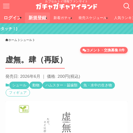
カプセルトイ情報ファンサイト
ログイン
新規登録
新着ガチャ
発売スケジュール
人気ランキ
ホーム
シュール
コメント・交換募集 0件
虚無。肆（再販）
発売日: 2026年6月 ｜ 価格: 200円(税込)
シュール
動物
ハムスター・齧歯類
魚・水中の生き物
フィギュア