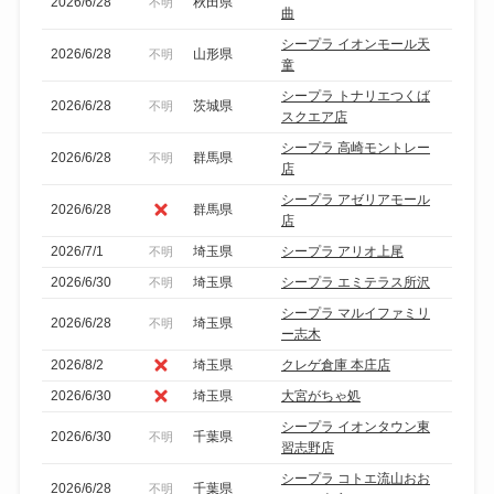
2026/6/28
秋田県
不明
曲
シープラ イオンモール天
2026/6/28
山形県
不明
童
シープラ トナリエつくば
2026/6/28
茨城県
不明
スクエア店
シープラ 高崎モントレー
2026/6/28
群馬県
不明
店
シープラ アゼリアモール
2026/6/28
群馬県
店
2026/7/1
埼玉県
シープラ アリオ上尾
不明
2026/6/30
埼玉県
シープラ エミテラス所沢
不明
シープラ マルイファミリ
2026/6/28
埼玉県
不明
ー志木
2026/8/2
埼玉県
クレゲ倉庫 本庄店
2026/6/30
埼玉県
大宮がちゃ処
シープラ イオンタウン東
2026/6/30
千葉県
不明
習志野店
シープラ コトエ流山おお
2026/6/28
千葉県
不明