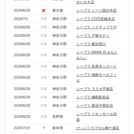
せいせき店
2026/6/28
東京都
シープラ ミーツ国分寺店
2026/7/1
神奈川県
シープラ COTOE橋本店
不明
2026/6/30
神奈川県
シープラ ノクティプラザ
不明
2026/6/28
神奈川県
シープラ 戸塚モディ
不明
2026/6/28
神奈川県
シープラ 横浜西口
不明
シープラ MARK IS みなと
2026/6/28
神奈川県
不明
みらい
2026/6/28
神奈川県
シープラ 本厚木ミロード
不明
シープラ 湘南モールフィ
2026/6/28
神奈川県
不明
ル
2026/6/28
神奈川県
シープラ ラスカ平塚店
不明
2026/6/28
神奈川県
シープラ 綱島駅前店
不明
2026/6/28
神奈川県
シープラ 横浜中華街店
不明
シープラ イオンモール須
2026/6/28
長野県
不明
坂
2026/7/15
岐阜県
びっくりカプセル柳ケ瀬店