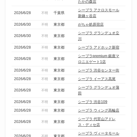
たかの森店
シープラ アクロスモール
2026/6/28
千葉県
不明
新鎌ヶ谷店
2026/6/30
東京都
がちゃ処原宿店
不明
シープラ グランデュオ立
2026/6/30
東京都
不明
川
2026/6/28
東京都
シープラ アドホック新宿
不明
シープラpremium 銀座マ
2026/6/28
東京都
不明
ロニエゲート1店
2026/6/28
東京都
シープラ 渋谷センター街
不明
2026/6/28
東京都
シープラ イーアス高尾
不明
シープラ グランデュオ蒲
2026/6/28
東京都
不明
田
2026/6/28
東京都
シープラ 渋谷109
不明
2026/6/28
東京都
シープラ ウィング高輪店
不明
シープラ 代官山アドレ
2026/6/28
東京都
不明
ス・ディセ店
シープラ ヴィータモール
2026/6/28
東京都
不明