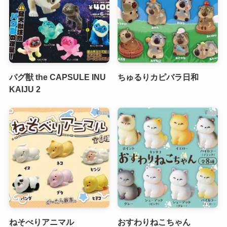
パグ獣 the CAPSULE INU
ちゅるりカピバラ日和
KAIJU 2
ねそべりアニマル
おすわりねこちゃん