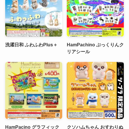
洗濯日和 ふわふわPlus＋
HamPachino ぷっくりんク
リアシール
HamPacino グラフィック
クソハムちゃん おすわりぬ