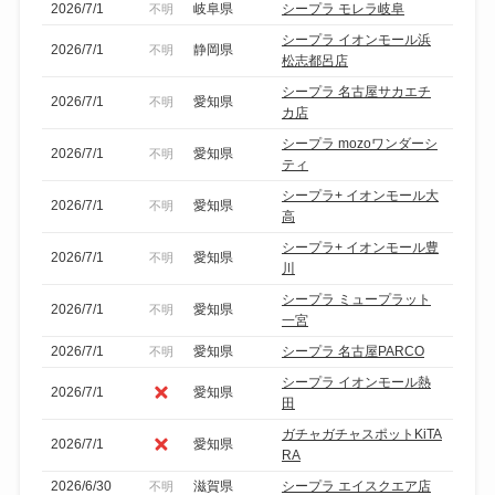
2026/7/1
岐阜県
シープラ モレラ岐阜
不明
シープラ イオンモール浜
2026/7/1
静岡県
不明
松志都呂店
シープラ 名古屋サカエチ
2026/7/1
愛知県
不明
カ店
シープラ mozoワンダーシ
2026/7/1
愛知県
不明
ティ
シープラ+ イオンモール大
2026/7/1
愛知県
不明
高
シープラ+ イオンモール豊
2026/7/1
愛知県
不明
川
シープラ ミュープラット
2026/7/1
愛知県
不明
一宮
2026/7/1
愛知県
シープラ 名古屋PARCO
不明
シープラ イオンモール熱
2026/7/1
愛知県
田
ガチャガチャスポットKiTA
2026/7/1
愛知県
RA
2026/6/30
滋賀県
シープラ エイスクエア店
不明