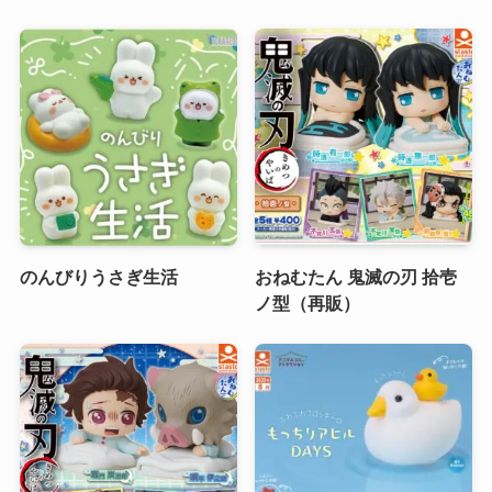
のんびりうさぎ生活
おねむたん 鬼滅の刃 拾壱
ノ型（再販）