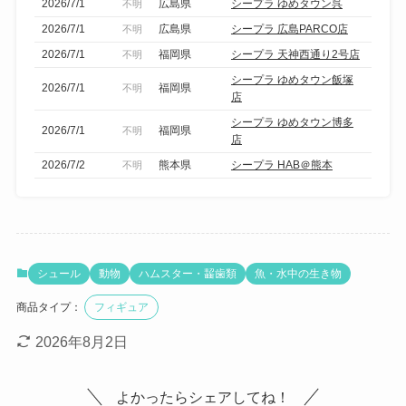
2026/7/1
広島県
シープラ ゆめタウン呉
不明
2026/7/1
広島県
シープラ 広島PARCO店
不明
2026/7/1
福岡県
シープラ 天神西通り2号店
不明
シープラ ゆめタウン飯塚
2026/7/1
福岡県
不明
店
シープラ ゆめタウン博多
2026/7/1
福岡県
不明
店
2026/7/2
熊本県
シープラ HAB＠熊本
不明
シュール
動物
ハムスター・齧歯類
魚・水中の生き物
商品タイプ：
フィギュア
2026年8月2日
よかったらシェアしてね！