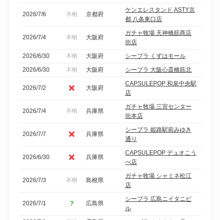
ケンエレスタンド ASTY京
2026/7/6
京都府
不明
都 八条東口店
ガチャ牧場 天神橋筋商店
2026/7/4
大阪府
不明
街店
2026/6/30
大阪府
シープラ くずはモール
不明
2026/6/30
大阪府
シープラ 大阪心斎橋筋北
不明
CAPSULEPOP 和泉中央駅
2026/7/2
大阪府
店
ガチャ牧場 三宮センター
2026/7/4
兵庫県
不明
街本店
シープラ 姫路駅前みゆき
2026/7/7
兵庫県
通り
CAPSULEPOP デュオこう
2026/6/30
兵庫県
べ店
ガチャ牧場 シャミネ松江
2026/7/3
島根県
不明
店
シープラ 広島ニイタニビ
2026/7/1
広島県
ル