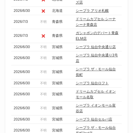
ズ店
2026/6/30
北海道
シープラ アリオ札幌
ドリームカプセル シーナ
2026/7/3
青森県
不明
シーナ青森店
ガシャポンのデパート青森
2026/7/3
青森県
ELM店
2026/6/30
宮城県
シープラ 仙台中央通り店
不明
シープラ 仙台中央通り3号
2026/6/30
宮城県
不明
店
シープラ ザ・モール仙台
2026/6/30
宮城県
不明
長町
2026/6/30
宮城県
シープラ 仙台ロフト
不明
ドリームカプセル イオン
2026/6/30
宮城県
不明
モール名取
シープラ イオンモール富
2026/6/30
宮城県
不明
谷店
2026/6/30
宮城県
シープラ 仙台セルバ店
不明
シープラ ザ・モール仙台
2026/6/30
宮城県
不明