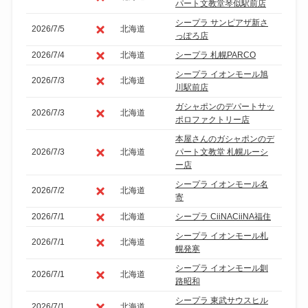
パート文教堂琴似駅前店
シープラ サンピアザ新さ
2026/7/5
北海道
っぽろ店
2026/7/4
北海道
シープラ 札幌PARCO
シープラ イオンモール旭
2026/7/3
北海道
川駅前店
ガシャポンのデパートサッ
2026/7/3
北海道
ポロファクトリー店
本屋さんのガシャポンのデ
2026/7/3
北海道
パート文教堂 札幌ルーシ
ー店
シープラ イオンモール名
2026/7/2
北海道
寄
2026/7/1
北海道
シープラ CiiNACiiNA福住
シープラ イオンモール札
2026/7/1
北海道
幌発寒
シープラ イオンモール釧
2026/7/1
北海道
路昭和
シープラ 東武サウスヒル
2026/7/1
北海道