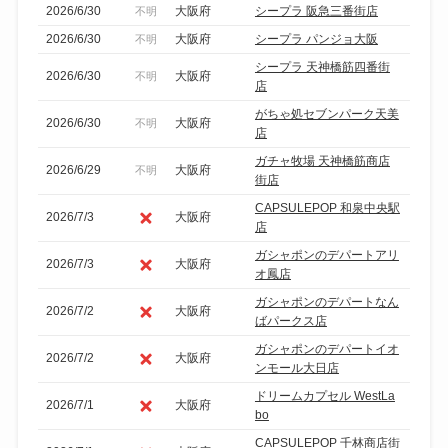
2026/6/30
大阪府
シープラ 阪急三番街店
不明
2026/6/30
大阪府
シープラ パンジョ大阪
不明
シープラ 天神橋筋四番街
2026/6/30
大阪府
不明
店
がちゃ処セブンパーク天美
2026/6/30
大阪府
不明
店
ガチャ牧場 天神橋筋商店
2026/6/29
大阪府
不明
街店
CAPSULEPOP 和泉中央駅
2026/7/3
大阪府
店
ガシャポンのデパートアリ
2026/7/3
大阪府
オ鳳店
ガシャポンのデパートなん
2026/7/2
大阪府
ばパークス店
ガシャポンのデパートイオ
2026/7/2
大阪府
ンモール大日店
ドリームカプセル WestLa
2026/7/1
大阪府
bo
CAPSULEPOP 千林商店街