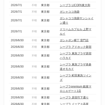
2026/7/1
東京都
シープラ LICOPA東大和
不明
2026/7/1
東京都
ガシャココ池袋
不明
ガシャココ池袋サンシャイ
2026/7/1
東京都
不明
ン通り
ドリームカプセル 上野マ
2026/7/1
東京都
不明
ルイ
2026/6/30
東京都
ガシャポン横丁 雷門店
不明
2026/6/30
東京都
シープラ アドホック新宿
不明
シープラ 東急プラザ原宿
2026/6/30
東京都
不明
ハラカド
シープラ 東急プラザ表参
2026/6/30
東京都
不明
道オモカド
シープラ 町田東急ツイン
2026/6/30
東京都
不明
ズ
シープラpremium 銀座マ
2026/6/30
東京都
不明
ロニエゲート1店
2026/6/30
東京都
シープラ 原宿竹下通り
不明
2026/6/30
東京都
シープラ イーアス高尾
不明