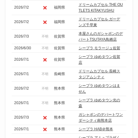
ドリームカプセル THE OU
2026/7/2
福岡県
TLETS KITAKYUSHU
ドリームカプセル ガーデ
2026/7/2
福岡県
ンズ千早東
本屋さんのガシャポンのデ
2026/7/3
佐賀県
不明
パートTSUTAYA鳥栖店
2026/6/30
佐賀県
シープラ モラージュ佐賀
不明
シープラ ゆめタウン佐賀
2026/7/1
佐賀県
店
ドリームカプセル 長崎ス
2026/7/1
長崎県
不明
タジアムシティ
シープラ ゆめタウンはま
2026/7/2
熊本県
不明
せん
シープラ ゆめタウン光の
2026/7/1
熊本県
不明
森
ガシャポンのデパートワン
2026/7/3
熊本県
ダーシティ南熊本店
2026/7/1
熊本県
シープラ HAB＠熊本
シープラ アミュプラザく