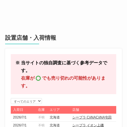
設置店舗・入荷情報
※ 当サイトの独自調査に基づく参考データで
す。
在庫が
でも売り切れの可能性がありま
す。
エ
リ
入荷日
在庫
エリア
店舗
ア
2026/7/1
北海道
シープラ CiiNACiiNA屯田
不明
で
2026/7/1
北海道
シープラ イオン上磯
不明