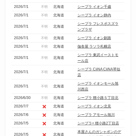
絞
2026/7/1
北海道
シープラ イオン千歳
不明
り
2026/7/1
北海道
シープラ イオン静内
不明
込
シープラ フレスポスズラ
み
2026/7/1
北海道
不明
ンプラザ
2026/7/1
北海道
シープラ イオン釧路
不明
2026/7/1
北海道
伽舎屋 ラソラ札幌店
不明
シープラ 東武イーストモ
2026/7/1
北海道
不明
ール店
シープラ CiiNA CiiNA琴似
2026/7/1
北海道
不明
店
シープラ イオンモール旭
2026/7/1
北海道
不明
川西店
2026/6/30
北海道
シープラ 狸小路５丁目北
不明
2026/7/7
北海道
シープラ イオン北見
2026/7/6
北海道
シープラ アモール旭川
2026/7/5
北海道
シープラ+ 狸小路2丁目店
本屋さんのガシャポンのデ
2026/7/5
北海道