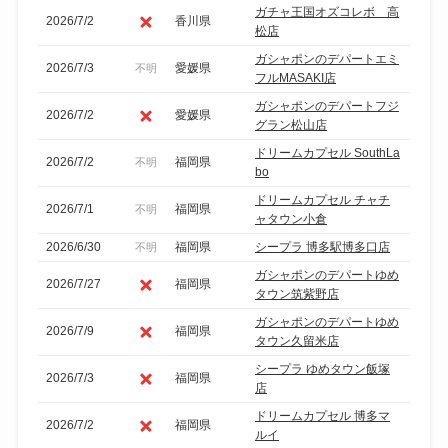
ガチャ王国オズコレボ 高
2026/7/2
香川県
松店
ガシャポンのデパートエミ
2026/7/3
愛媛県
不明
フルMASAKI店
ガシャポンのデパートフジ
2026/7/2
愛媛県
グラン松山店
ドリームカプセル SouthLa
2026/7/2
福岡県
不明
bo
ドリームカプセル チャチ
2026/7/1
福岡県
不明
ャタウン小倉
2026/6/30
福岡県
シープラ 博多駅博多口店
不明
ガシャポンのデパートゆめ
2026/7/27
福岡県
タウン筑紫野店
ガシャポンのデパートゆめ
2026/7/9
福岡県
タウン久留米店
シープラ ゆめタウン飯塚
2026/7/3
福岡県
店
ドリームカプセル 博多マ
2026/7/2
福岡県
ルイ