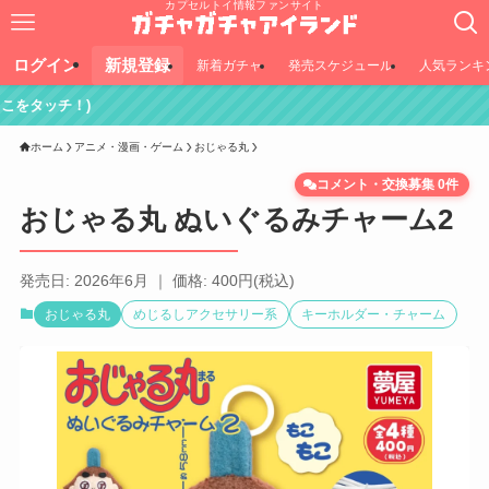
カプセルトイ情報ファンサイト
ログイン
新規登録
新着ガチャ
発売スケジュール
人気ランキ
ホーム
アニメ・漫画・ゲーム
おじゃる丸
コメント・交換募集 0件
おじゃる丸 ぬいぐるみチャーム2
発売日: 2026年6月 ｜ 価格: 400円(税込)
おじゃる丸
めじるしアクセサリー系
キーホルダー・チャーム