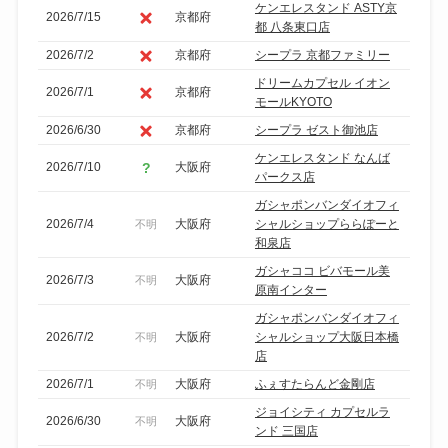
ケンエレスタンド ASTY京
2026/7/15
京都府
都 八条東口店
2026/7/2
京都府
シープラ 京都ファミリー
ドリームカプセル イオン
2026/7/1
京都府
モールKYOTO
2026/6/30
京都府
シープラ ゼスト御池店
ケンエレスタンド なんば
2026/7/10
大阪府
パークス店
ガシャポンバンダイオフィ
2026/7/4
大阪府
シャルショップららぽーと
不明
和泉店
ガシャココ ビバモール美
2026/7/3
大阪府
不明
原南インター
ガシャポンバンダイオフィ
2026/7/2
大阪府
シャルショップ大阪日本橋
不明
店
2026/7/1
大阪府
ふぇすたらんど金剛店
不明
ジョイシティ カプセルラ
2026/6/30
大阪府
不明
ンド 三国店