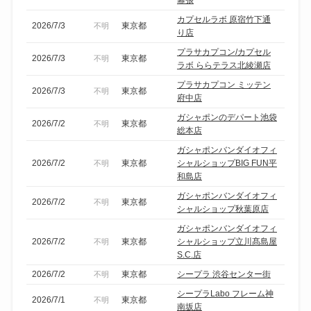
幕張
カプセルラボ 原宿竹下通
2026/7/3
東京都
不明
り店
プラサカプコン/カプセル
2026/7/3
東京都
不明
ラボ ららテラス北綾瀬店
プラサカプコン ミッテン
2026/7/3
東京都
不明
府中店
ガシャポンのデパート池袋
2026/7/2
東京都
不明
総本店
ガシャポンバンダイオフィ
2026/7/2
東京都
シャルショップBIG FUN平
不明
和島店
ガシャポンバンダイオフィ
2026/7/2
東京都
不明
シャルショップ秋葉原店
ガシャポンバンダイオフィ
2026/7/2
東京都
シャルショップ立川髙島屋
不明
S.C.店
2026/7/2
東京都
シープラ 渋谷センター街
不明
シープラLabo フレーム神
2026/7/1
東京都
不明
南坂店