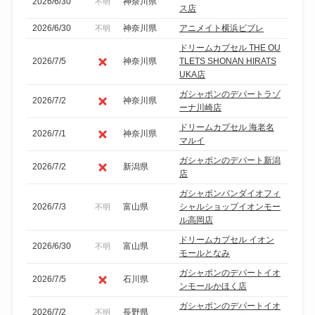
2026/6/30
神奈川県
不明
ス店
2026/6/30
神奈川県
アニメイト横浜ビブレ
不明
ドリームカプセル THE OU
2026/7/5
神奈川県
TLETS SHONAN HIRATS
UKA店
ガシャポンのデパートラゾ
2026/7/2
神奈川県
ーナ川崎店
ドリームカプセル 海老名
2026/7/1
神奈川県
マルイ
ガシャポンのデパート新潟
2026/7/2
新潟県
店
ガシャポンバンダイオフィ
2026/7/3
富山県
シャルショップイオンモー
不明
ル高岡店
ドリームカプセル イオン
2026/6/30
富山県
不明
モールとなみ
ガシャポンのデパートイオ
2026/7/5
石川県
ンモールかほく店
ガシャポンのデパートイオ
2026/7/2
長野県
不明