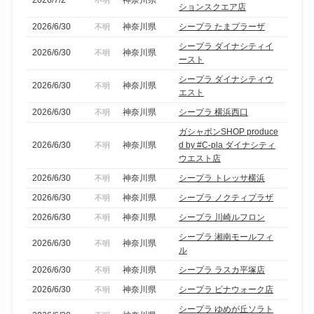
2026/7/2
神奈川県
不明
ションスクエア店
2026/6/30
神奈川県
シープラ たまプラーザ
不明
シープラ ダイナシティイ
2026/6/30
神奈川県
不明
ースト
シープラ ダイナシティウ
2026/6/30
神奈川県
不明
エスト
2026/6/30
神奈川県
シープラ 横浜西口
不明
ガシャポンSHOP produce
2026/6/30
神奈川県
d by #C-pla ダイナシティ
不明
ウエスト店
2026/6/30
神奈川県
シープラ トレッサ横浜
不明
2026/6/30
神奈川県
シープラ ノクティプラザ
不明
2026/6/30
神奈川県
シープラ 川崎ルフロン
不明
シープラ 湘南モールフィ
2026/6/30
神奈川県
不明
ル
2026/6/30
神奈川県
シープラ ラスカ平塚店
不明
2026/6/30
神奈川県
シープラ ビナウォーク店
不明
シープラ ゆめが丘ソラト