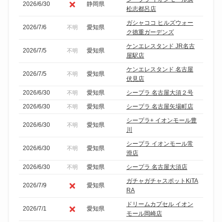
2026/6/30
静岡県
松志都呂店
ガシャココ ヒルズウォー
2026/7/6
愛知県
不明
ク徳重ガーデンズ
ケンエレスタンド JR名古
2026/7/5
愛知県
不明
屋駅店
ケンエレスタンド 名古屋
2026/7/5
愛知県
不明
伏見店
2026/6/30
愛知県
シープラ 名古屋大須２号
不明
2026/6/30
愛知県
シープラ 名古屋矢場町店
不明
シープラ+ イオンモール豊
2026/6/30
愛知県
不明
川
シープラ イオンモール常
2026/6/30
愛知県
不明
滑店
2026/6/30
愛知県
シープラ 名古屋大須店
不明
ガチャガチャスポットKiTA
2026/7/9
愛知県
RA
ドリームカプセル イオン
2026/7/1
愛知県
モール岡崎店