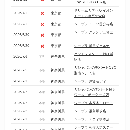
T by SHIBUYA109店
ドリームカプセル イオン
2026/7/1
東京都
モール多摩平の森店
2026/7/1
東京都
シープラ ミーツ国分寺店
シープラ グランデュオ立
2026/6/30
東京都
川
2026/6/30
東京都
シープラ 町田ジョルナ
ケンエレスタンド 新横浜
2026/7/6
神奈川県
不明
駅店
ガシャポンのデパートOSC
2026/7/5
神奈川県
不明
湘南シティ店
2026/7/2
神奈川県
シープラ 戸塚モディ
不明
ガシャポンのデパート横浜
2026/7/2
神奈川県
不明
ワールドポーターズ店
2026/7/2
神奈川県
シープラ 本厚木ミロード
不明
2026/7/2
神奈川県
シープラ 綱島駅前店
不明
2026/7/2
神奈川県
シープラ ミウィ橋本店
不明
シープラ 相模大野ステー