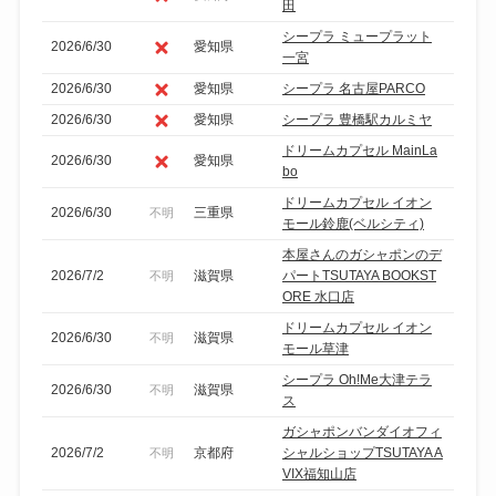
田
シープラ ミュープラット
2026/6/30
愛知県
一宮
2026/6/30
愛知県
シープラ 名古屋PARCO
2026/6/30
愛知県
シープラ 豊橋駅カルミヤ
ドリームカプセル MainLa
2026/6/30
愛知県
bo
ドリームカプセル イオン
2026/6/30
三重県
不明
モール鈴鹿(ベルシティ)
本屋さんのガシャポンのデ
2026/7/2
滋賀県
パートTSUTAYA BOOKST
不明
ORE 水口店
ドリームカプセル イオン
2026/6/30
滋賀県
不明
モール草津
シープラ Oh!Me大津テラ
2026/6/30
滋賀県
不明
ス
ガシャポンバンダイオフィ
2026/7/2
京都府
シャルショップTSUTAYA A
不明
VIX福知山店