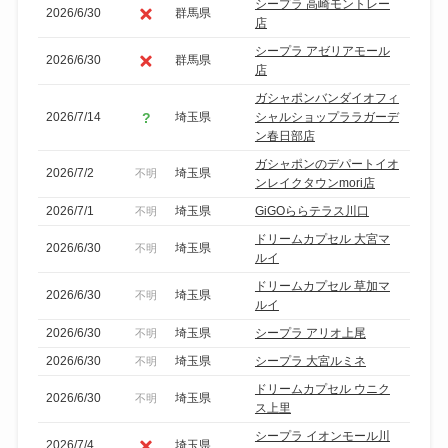
シープラ 高崎モントレー
2026/6/30
群馬県
店
シープラ アゼリアモール
2026/6/30
群馬県
店
ガシャポンバンダイオフィ
2026/7/14
埼玉県
シャルショップララガーデ
ン春日部店
ガシャポンのデパートイオ
2026/7/2
埼玉県
不明
ンレイクタウンmori店
2026/7/1
埼玉県
GiGOららテラス川口
不明
ドリームカプセル 大宮マ
2026/6/30
埼玉県
不明
ルイ
ドリームカプセル 草加マ
2026/6/30
埼玉県
不明
ルイ
2026/6/30
埼玉県
シープラ アリオ上尾
不明
2026/6/30
埼玉県
シープラ 大宮ルミネ
不明
ドリームカプセル ウニク
2026/6/30
埼玉県
不明
ス上里
シープラ イオンモール川
2026/7/4
埼玉県