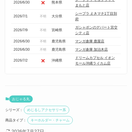
2026/6/30
熊本県
まもと店
シープラ えきマチ1丁目別
2026/7/1
大分県
不明
府
ガシャポンのデパート宮交
2026/7/9
宮崎県
不明
シティ店
2026/6/30
鹿児島県
マンガ倉庫 鹿屋店
不明
2026/6/30
鹿児島県
マンガ倉庫 加治木店
不明
ドリームカプセル イオン
2026/7/2
沖縄県
モール沖縄ライカム店
おじゃる丸
シリーズ：
めじるしアクセサリー系
商品タイプ：
キーホルダー・チャーム
2026年7月27日