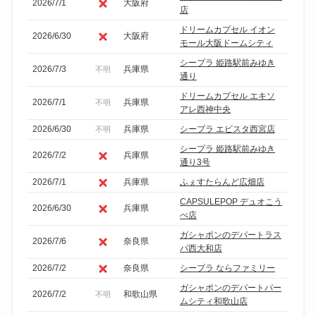
2026/7/1
大阪府
店
ドリームカプセル イオン
2026/6/30
大阪府
モール大阪ドームシティ
シープラ 姫路駅前みゆき
2026/7/3
兵庫県
不明
通り
ドリームカプセル エキソ
2026/7/1
兵庫県
不明
アレ西神中央
2026/6/30
兵庫県
シープラ エビスタ西宮店
不明
シープラ 姫路駅前みゆき
2026/7/2
兵庫県
通り3号
2026/7/1
兵庫県
ふぇすたらんど広畑店
CAPSULEPOP デュオこう
2026/6/30
兵庫県
べ店
ガシャポンのデパートラス
2026/7/6
奈良県
パ西大和店
2026/7/2
奈良県
シープラ ならファミリー
ガシャポンのデパートパー
2026/7/2
和歌山県
不明
ムシティ和歌山店