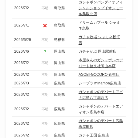
ガシャポンバンダイオフィ
2026/7/2
鳥取県
シャルショップイオンモー
不明
ル鳥取北店
ドリームカプセル シャミ
2026/7/1
鳥取県
ネ鳥取
ガチャ牧場 シャミネ松江
2026/6/29
島根県
不明
店
2026/7/6
岡山県
ガチャかぷ 岡山駅前店
本屋さんのガシャポンのデ
2026/7/2
岡山県
不明
パート啓文社岡山本店
2026/7/2
岡山県
ASOBI-GOCORO 倉敷店
不明
2026/7/3
広島県
シープラ minamoa広島店
不明
ガシャポンのデパートアピ
2026/7/2
広島県
不明
ナ広島八丁堀西店
ガシャポンのデパートエデ
2026/7/2
広島県
不明
ィオン広島本店
ガシャポンのデパート広島
2026/7/2
広島県
不明
紙屋町店
2026/7/2
広島県
ガチャ王国 広島店
不明