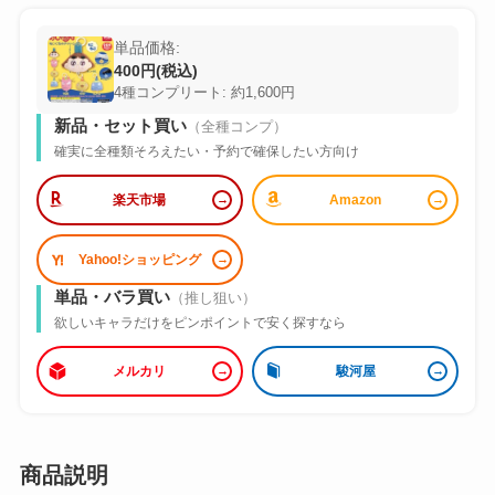
単品価格:
400円(税込)
4種コンプリート: 約1,600円
新品・セット買い
（全種コンプ）
確実に全種類そろえたい・予約で確保したい方向け
楽天市場
Amazon
Yahoo!ショッピング
単品・バラ買い
（推し狙い）
欲しいキャラだけをピンポイントで安く探すなら
メルカリ
駿河屋
商品説明