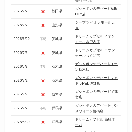
長町2nd店
ガシャポンのデパート秋田
2026/7/2
秋田県
OPA店
シープラ イオンモール天
2026/7/2
山形県
童
ドリームカプセル イオン
2026/6/30
茨城県
不明
モール水戸内原
ドリームカプセル イオン
2026/7/3
茨城県
モールつくば店
ガシャポンのデパートイオ
2026/7/3
栃木県
不明
ン栃木店
ガシャポンのデパートフェ
2026/7/2
栃木県
ドラP&D佐野店
ガシャポンのデパート宇都
2026/7/2
栃木県
宮店
ガシャポンのデパートけや
2026/7/2
群馬県
不明
きウォーク前橋店
ドリームカプセル 高崎オ
2026/6/30
群馬県
ーパ