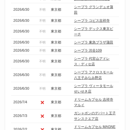
シープラ グランデュオ蒲
2026/6/30
東京都
不明
田
2026/6/30
東京都
シープラ コピス吉祥寺
不明
シープラ デックス東京ビ
2026/6/30
東京都
不明
ーチ
2026/6/30
東京都
シープラ 東急プラザ蒲田
不明
2026/6/30
東京都
シープラ 渋谷109
不明
シープラ 代官山アドレ
2026/6/30
東京都
不明
ス・ディセ店
シープラ アクロスモール
2026/6/30
東京都
不明
八王子みなみ野店
シープラ ヴィータモール
2026/6/30
東京都
不明
せいせき店
ドリームカプセル 吉祥寺
2026/7/4
東京都
マルイ
ガシャポンのデパート王子
2026/7/3
東京都
サンスクエア店
ドリームカプセル MAGNE
2026/7/2
東京都