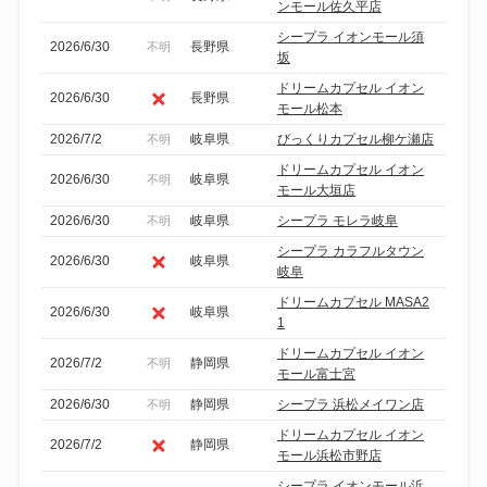
ンモール佐久平店
シープラ イオンモール須
2026/6/30
長野県
不明
坂
ドリームカプセル イオン
2026/6/30
長野県
モール松本
2026/7/2
岐阜県
びっくりカプセル柳ケ瀬店
不明
ドリームカプセル イオン
2026/6/30
岐阜県
不明
モール大垣店
2026/6/30
岐阜県
シープラ モレラ岐阜
不明
シープラ カラフルタウン
2026/6/30
岐阜県
岐阜
ドリームカプセル MASA2
2026/6/30
岐阜県
1
ドリームカプセル イオン
2026/7/2
静岡県
不明
モール富士宮
2026/6/30
静岡県
シープラ 浜松メイワン店
不明
ドリームカプセル イオン
2026/7/2
静岡県
モール浜松市野店
シープラ イオンモール浜