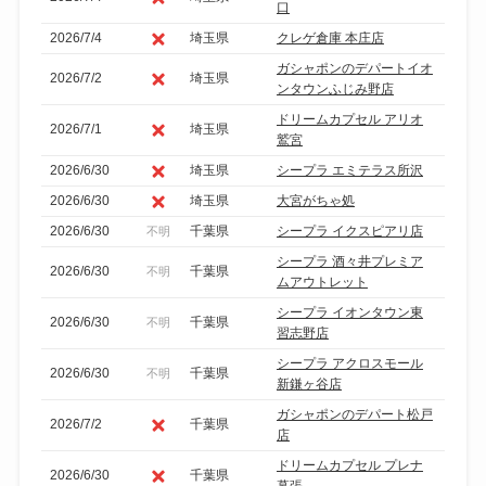
口
2026/7/4
埼玉県
クレゲ倉庫 本庄店
ガシャポンのデパートイオ
2026/7/2
埼玉県
ンタウンふじみ野店
ドリームカプセル アリオ
2026/7/1
埼玉県
鷲宮
2026/6/30
埼玉県
シープラ エミテラス所沢
2026/6/30
埼玉県
大宮がちゃ処
2026/6/30
千葉県
シープラ イクスピアリ店
不明
シープラ 酒々井プレミア
2026/6/30
千葉県
不明
ムアウトレット
シープラ イオンタウン東
2026/6/30
千葉県
不明
習志野店
シープラ アクロスモール
2026/6/30
千葉県
不明
新鎌ヶ谷店
ガシャポンのデパート松戸
2026/7/2
千葉県
店
ドリームカプセル プレナ
2026/6/30
千葉県