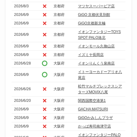
2026/8/3
京都府
マツヤスーパービア店
2026/6/9
京都府
GiGO 京都伏見別館
2026/6/9
京都府
GiGO京都新京極
イオンファンタジーTOYS
2026/6/9
京都府
SPOT PALO洛北
2026/6/9
京都府
イオンモール久御山店
2026/6/9
京都府
イズミヤ長岡店
2026/6/28
大阪府
イオンりんくう泉南店
イトーヨーカドーアリオ八
2026/6/9
大阪府
尾店
松竹マルチプレックスシア
2026/6/26
大阪府
ターズMOVIX八尾
2026/6/20
大阪府
関西国際空港第1
2026/6/9
大阪府
GACHA MATSURI
2026/6/9
大阪府
GiGOかみしんプラザ
2026/6/9
大阪府
かっぱ寿司南津守店
イオンファンタジーPALO