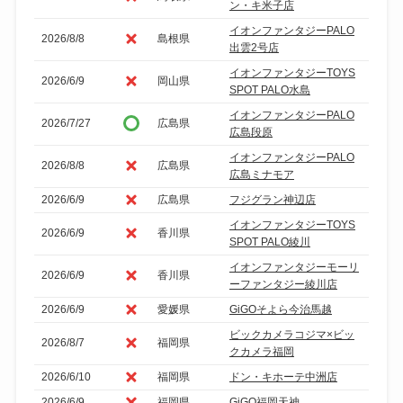
ン・キ米子店
イオンファンタジーPALO
2026/8/8
島根県
出雲2号店
イオンファンタジーTOYS
2026/6/9
岡山県
SPOT PALO水島
イオンファンタジーPALO
2026/7/27
広島県
広島段原
イオンファンタジーPALO
2026/8/8
広島県
広島ミナモア
2026/6/9
広島県
フジグラン神辺店
イオンファンタジーTOYS
2026/6/9
香川県
SPOT PALO綾川
イオンファンタジーモーリ
2026/6/9
香川県
ーファンタジー綾川店
2026/6/9
愛媛県
GiGOそよら今治馬越
ビックカメラコジマ×ビッ
2026/8/7
福岡県
クカメラ福岡
2026/6/10
福岡県
ドン・キホーテ中洲店
2026/6/9
福岡県
GiGO福岡天神