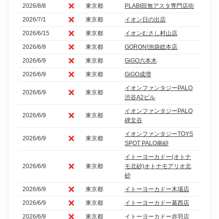
2026/8/8
東京都
PLABI田無アスタ専門店街
2026/7/1
東京都
イオン日の出店
2026/6/15
東京都
イオンむさし村山店
2026/6/9
東京都
GORON!池袋総本店
2026/6/9
東京都
GiGO六本木
2026/6/9
東京都
GiGO成増
イオンファンタジーPALO
2026/6/9
東京都
渋谷A2ビル
イオンファンタジーPALO
2026/6/9
東京都
碑文谷
イオンファンタジーTOYS
2026/6/9
東京都
SPOT PALO南砂
イトーヨーカドー(オトナ
2026/6/9
東京都
モ北砂)オトナモアリオ北
砂
2026/6/9
東京都
イトーヨーカドー木場店
2026/6/9
東京都
イトーヨーカドー葛西店
2026/6/9
東京都
イトーヨーカドー赤羽店