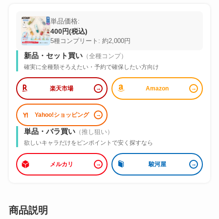
単品価格:
400円(税込)
5種コンプリート: 約2,000円
新品・セット買い
（全種コンプ）
確実に全種類そろえたい・予約で確保したい方向け
楽天市場
Amazon
Yahoo!ショッピング
単品・バラ買い
（推し狙い）
欲しいキャラだけをピンポイントで安く探すなら
メルカリ
駿河屋
商品説明