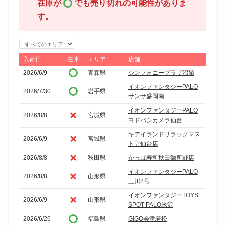
在庫が
でも売り切れの可能性がありま
す。
エ
リ
入荷日
在庫
エリア
店舗
ア
2026/6/9
青森県
シンフォニープラザ沼館
で
イオンファンタジーPALO
2026/7/30
岩手県
絞
サンサ盛岡南
り
イオンファンタジーPALO
2026/8/8
宮城県
込
ヨドバシカメラ仙台
み
キデイランドリラックマス
2026/6/9
宮城県
トア仙台店
2026/8/8
秋田県
かっぱ寿司秋田御所野店
イオンファンタジーPALO
2026/8/8
山形県
三川2号
イオンファンタジーTOYS
2026/6/9
山形県
SPOT PALO米沢
2026/6/26
福島県
GiGO会津若松