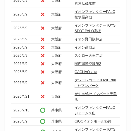
2026/6/9
大阪府
喜連瓜破駅前
イオンファンタジーPALO
2026/6/9
大阪府
松坂屋高槻
イオンファンタジーTOYS
2026/6/9
大阪府
SPOT PALO高槻
2026/6/9
大阪府
イオン野田阪神店
2026/6/9
大阪府
イオン高槻店
2026/6/9
大阪府
スシロー天王寺店
2026/6/9
大阪府
関西国際空港第2
2026/6/9
大阪府
GACHAOsaka
タワーレコードTOWERmi
2026/6/9
大阪府
niセブンパーク
がちゃ処セブンパーク天美
2026/4/21
大阪府
店
イオンファンタジーPALO
2026/7/13
兵庫県
ジェームス山
2026/6/9
兵庫県
GiGOイオンモール姫路
イオンファンタジーTOYS