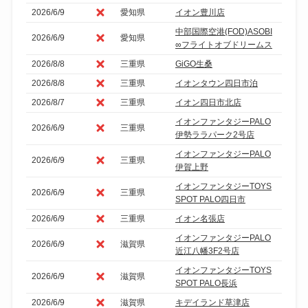
2026/6/9
愛知県
イオン豊川店
中部国際空港(FOD)ASOBI
2026/6/9
愛知県
∞フライトオブドリームス
2026/8/8
三重県
GiGO生桑
2026/8/8
三重県
イオンタウン四日市泊
2026/8/7
三重県
イオン四日市北店
イオンファンタジーPALO
2026/6/9
三重県
伊勢ララパーク2号店
イオンファンタジーPALO
2026/6/9
三重県
伊賀上野
イオンファンタジーTOYS
2026/6/9
三重県
SPOT PALO四日市
2026/6/9
三重県
イオン名張店
イオンファンタジーPALO
2026/6/9
滋賀県
近江八幡3F2号店
イオンファンタジーTOYS
2026/6/9
滋賀県
SPOT PALO長浜
2026/6/9
滋賀県
キデイランド草津店