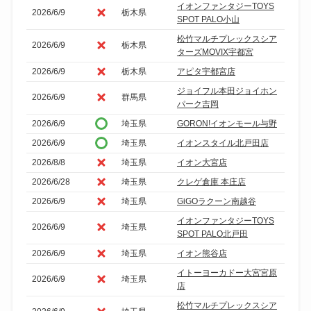
イオンファンタジーTOYS
2026/6/9
栃木県
SPOT PALO小山
松竹マルチプレックスシア
2026/6/9
栃木県
ターズMOVIX宇都宮
2026/6/9
栃木県
アピタ宇都宮店
ジョイフル本田ジョイホン
2026/6/9
群馬県
パーク吉岡
2026/6/9
埼玉県
GORON!イオンモール与野
2026/6/9
埼玉県
イオンスタイル北戸田店
2026/8/8
埼玉県
イオン大宮店
2026/6/28
埼玉県
クレゲ倉庫 本庄店
2026/6/9
埼玉県
GiGOラクーン南越谷
イオンファンタジーTOYS
2026/6/9
埼玉県
SPOT PALO北戸田
2026/6/9
埼玉県
イオン熊谷店
イトーヨーカドー大宮宮原
2026/6/9
埼玉県
店
松竹マルチプレックスシア