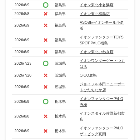
2026/6/9
福島県
イオン東北小名浜店
2026/8/8
福島県
イオン東北福島店
ASOBI∞イオンモール小名
2026/6/9
福島県
浜
イオンファンタジーTOYS
2026/6/9
福島県
SPOT PALO福島
2026/6/9
福島県
イオン東北いわき店
イオンワンダーゲートつく
2026/7/23
茨城県
ば店
2026/7/20
茨城県
GiGO鹿嶋
ジョイフル本田ニューポー
2026/6/9
茨城県
トひたちなか店
イオンファンタジーPALO
2026/6/9
栃木県
石橋
イオンスタイル佐野新都市
2026/8/8
栃木県
店
イオンファンタジーPALO
2026/6/9
栃木県
ザ・ビッグ真岡