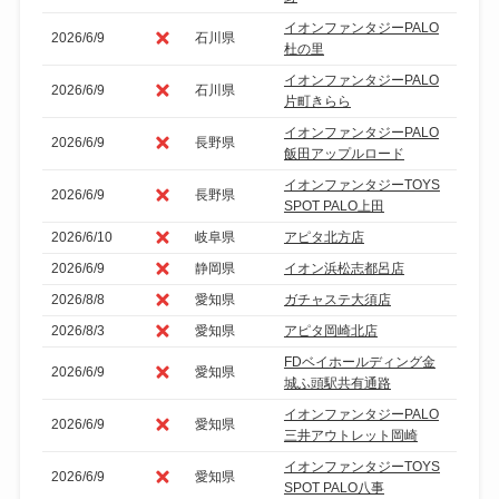
イオンファンタジーPALO
2026/6/9
石川県
杜の里
イオンファンタジーPALO
2026/6/9
石川県
片町きらら
イオンファンタジーPALO
2026/6/9
長野県
飯田アップルロード
イオンファンタジーTOYS
2026/6/9
長野県
SPOT PALO上田
2026/6/10
岐阜県
アピタ北方店
2026/6/9
静岡県
イオン浜松志都呂店
2026/8/8
愛知県
ガチャステ大須店
2026/8/3
愛知県
アピタ岡崎北店
FDベイホールディング金
2026/6/9
愛知県
城ふ頭駅共有通路
イオンファンタジーPALO
2026/6/9
愛知県
三井アウトレット岡崎
イオンファンタジーTOYS
2026/6/9
愛知県
SPOT PALO八事