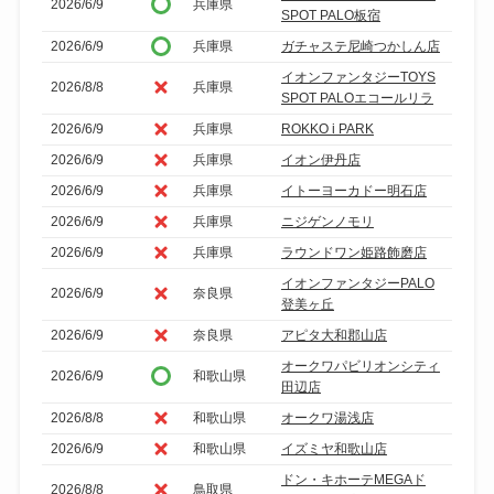
2026/6/9
兵庫県
SPOT PALO板宿
2026/6/9
兵庫県
ガチャステ尼崎つかしん店
イオンファンタジーTOYS
2026/8/8
兵庫県
SPOT PALOエコールリラ
2026/6/9
兵庫県
ROKKO i PARK
2026/6/9
兵庫県
イオン伊丹店
2026/6/9
兵庫県
イトーヨーカドー明石店
2026/6/9
兵庫県
ニジゲンノモリ
2026/6/9
兵庫県
ラウンドワン姫路飾磨店
イオンファンタジーPALO
2026/6/9
奈良県
登美ヶ丘
2026/6/9
奈良県
アピタ大和郡山店
オークワパビリオンシティ
2026/6/9
和歌山県
田辺店
2026/8/8
和歌山県
オークワ湯浅店
2026/6/9
和歌山県
イズミヤ和歌山店
ドン・キホーテMEGAド
2026/8/8
鳥取県