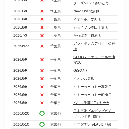
2026/6/9
埼玉県
ターズMOVIXさいたま
2026/6/9
埼玉県
NewDays北浦和
2026/8/8
千葉県
イオン市川妙典店
2026/8/8
千葉県
ジョイフル本田千葉店
2026/7/3
千葉県
かっぱ寿司市原店
ガシャポンのデパート松戸
2026/6/23
千葉県
店
GORON!イオンモール新浦
2026/6/9
千葉県
安SC
2026/6/9
千葉県
GiGO八柱
2026/6/9
千葉県
イオン八街店
2026/6/9
千葉県
イトーヨーカドー幕張店
2026/6/9
千葉県
イトーヨーカドー船橋店
2026/6/9
千葉県
ペリエ千葉 4Fエキナカ
日本空港ビルデングガチャ
2026/6/26
東京都
ワールド羽田空港
2026/6/10
東京都
ヤマダデンキLABI1 池袋