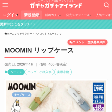
カプセルトイ情報ファンサイト
ログイン
新規登録
新着ガチャ
発売スケジュール
人気ランキ
！)
ホーム
キャラクター・マスコット
ムーミン
コメント・交換募集 0件
MOOMIN リップケース
発売日: 2026年4月 ｜ 価格: 400円(税込)
ムーミン
バッグ・小物入れ
実用小物