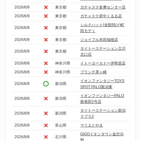
2026/6/9
東京都
ガチャステ多摩センター店
2026/6/9
東京都
ガチャステ府中くるる店
シルクハット(全額預け)町
2026/6/9
東京都
田モディ
2026/6/9
東京都
ジョイフル本田瑞穂店
タイトーステーション立川
2026/6/9
東京都
北口店
2026/8/8
神奈川県
イトーヨーカドー伊勢原店
2026/8/8
神奈川県
ブランチ茅ヶ崎
イオンファンタジーTOYS
2026/6/9
新潟県
SPOT PALO新潟東
イオンファンタジーPALO
2026/8/8
新潟県
新発田2号店
タイトーステーション新潟
2026/8/8
新潟県
ラブラ2
2026/6/9
富山県
マリエとやま
GiGOイオンタウン金沢示
2026/8/8
石川県
野