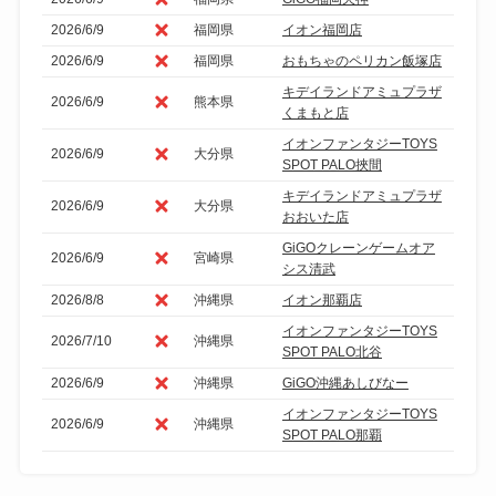
2026/6/9
福岡県
イオン福岡店
2026/6/9
福岡県
おもちゃのペリカン飯塚店
キデイランドアミュプラザ
2026/6/9
熊本県
くまもと店
イオンファンタジーTOYS
2026/6/9
大分県
SPOT PALO挾間
キデイランドアミュプラザ
2026/6/9
大分県
おおいた店
GiGOクレーンゲームオア
2026/6/9
宮崎県
シス清武
2026/8/8
沖縄県
イオン那覇店
イオンファンタジーTOYS
2026/7/10
沖縄県
SPOT PALO北谷
2026/6/9
沖縄県
GiGO沖縄あしびなー
イオンファンタジーTOYS
2026/6/9
沖縄県
SPOT PALO那覇