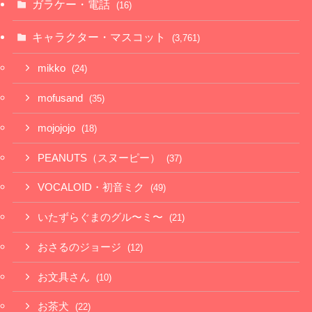
ガラケー・電話
(16)
キャラクター・マスコット
(3,761)
mikko
(24)
mofusand
(35)
mojojojo
(18)
PEANUTS（スヌーピー）
(37)
VOCALOID・初音ミク
(49)
いたずらぐまのグル〜ミ〜
(21)
おさるのジョージ
(12)
お文具さん
(10)
お茶犬
(22)