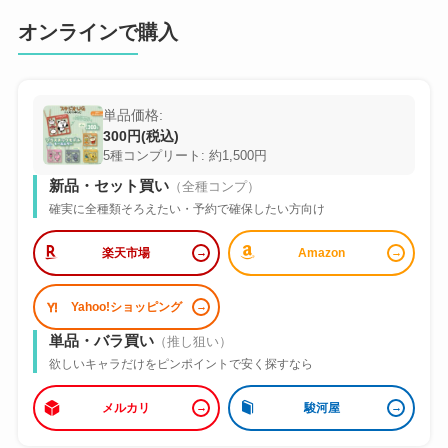
オンラインで購入
単品価格:
300円(税込)
5種コンプリート: 約1,500円
新品・セット買い
（全種コンプ）
確実に全種類そろえたい・予約で確保したい方向け
楽天市場
Amazon
Yahoo!ショッピング
単品・バラ買い
（推し狙い）
欲しいキャラだけをピンポイントで安く探すなら
メルカリ
駿河屋