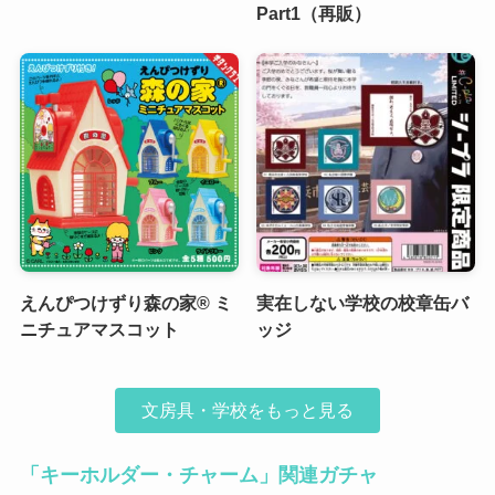
Part1（再販）
えんぴつけずり森の家® ミ
実在しない学校の校章缶バ
ニチュアマスコット
ッジ
文房具・学校をもっと見る
「キーホルダー・チャーム」関連ガチャ