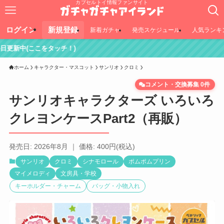
カプセルトイ情報ファンサイト
ログイン
新規登録
新着ガチャ
発売スケジュール
人気ランキ
ホーム
キャラクター・マスコット
サンリオ
クロミ
コメント・交換募集 0件
サンリオキャラクターズ いろいろ
クレヨンケースPart2（再販）
発売日: 2026年8月 ｜ 価格: 400円(税込)
サンリオ
クロミ
シナモロール
ポムポムプリン
マイメロディ
文房具・学校
キーホルダー・チャーム
バッグ・小物入れ