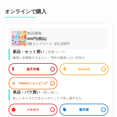
オンラインで購入
単品価格:
400円(税込)
5種コンプリート: 約2,000円
新品・セット買い
（全種コンプ）
確実に全種類そろえたい・予約で確保したい方向け
楽天市場
Amazon
Yahoo!ショッピング
単品・バラ買い
（推し狙い）
欲しいキャラだけをピンポイントで安く探すなら
メルカリ
駿河屋