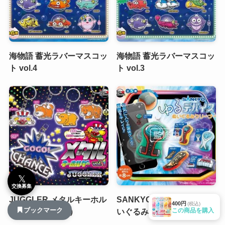
海物語 蓄光ラバーマスコッ
海物語 蓄光ラバーマスコッ
ト vol.4
ト vol.3
𝕏
交換募集
JUGGLER メタルキーホル
SANKYO ゆるデバイスぬ
400円
(税込)
ブックマーク
この商品を購入
ダー vol.1（再販）
いぐるみクリーナー