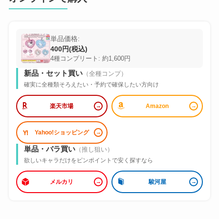
単品価格:
400円(税込)
4種コンプリート: 約1,600円
新品・セット買い
（全種コンプ）
確実に全種類そろえたい・予約で確保したい方向け
楽天市場
Amazon
Yahoo!ショッピング
単品・バラ買い
（推し狙い）
欲しいキャラだけをピンポイントで安く探すなら
メルカリ
駿河屋