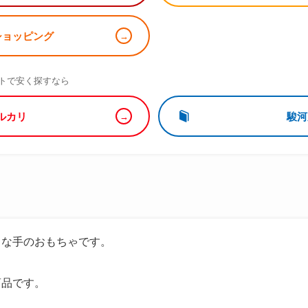
!ショッピング
）
トで安く探すなら
ルカリ
駿河
さな手のおもちゃです。
商品です。