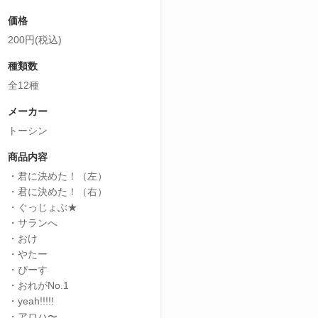
価格
200円(税込)
種類数
全12種
メーカー
トーシン
商品内容
・君に決めた！（左）
・君に決めた！（右）
・ぐっじょぶ★
・サランへ
・おけ
・やたー
・ぴーす
・おれがNo.1
・yeah!!!!!
・アロハ〜