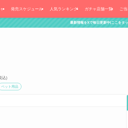
ャ
発売スケジュール
人気ランキング
ガチャ店舗一覧
ご当
最新情報をXで毎日更新中(ここをタッチ！)
税込)
ペット用品