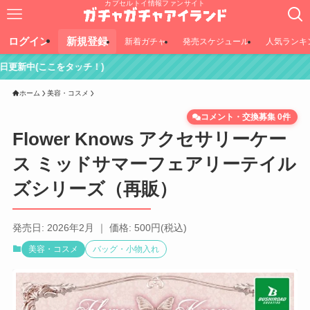
カプセルトイ情報ファンサイト
ログイン
新規登録
新着ガチャ
発売スケジュール
人気ランキ
ッチ！)
ホーム
美容・コスメ
コメント・交換募集 0件
Flower Knows アクセサリーケー
ス ミッドサマーフェアリーテイル
ズシリーズ（再販）
発売日: 2026年2月 ｜ 価格: 500円(税込)
美容・コスメ
バッグ・小物入れ