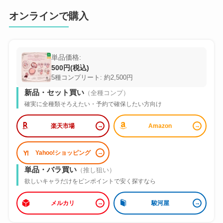
オンラインで購入
単品価格:
500円(税込)
5種コンプリート: 約2,500円
新品・セット買い
（全種コンプ）
確実に全種類そろえたい・予約で確保したい方向け
楽天市場
Amazon
Yahoo!ショッピング
単品・バラ買い
（推し狙い）
欲しいキャラだけをピンポイントで安く探すなら
メルカリ
駿河屋