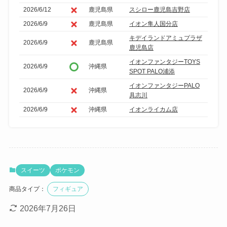
2026/6/12
鹿児島県
スシロー鹿児島吉野店
2026/6/9
鹿児島県
イオン隼人国分店
キデイランドアミュプラザ
2026/6/9
鹿児島県
鹿児島店
イオンファンタジーTOYS
2026/6/9
沖縄県
SPOT PALO浦添
イオンファンタジーPALO
2026/6/9
沖縄県
具志川
2026/6/9
沖縄県
イオンライカム店
スイーツ
ポケモン
商品タイプ：
フィギュア
2026年7月26日