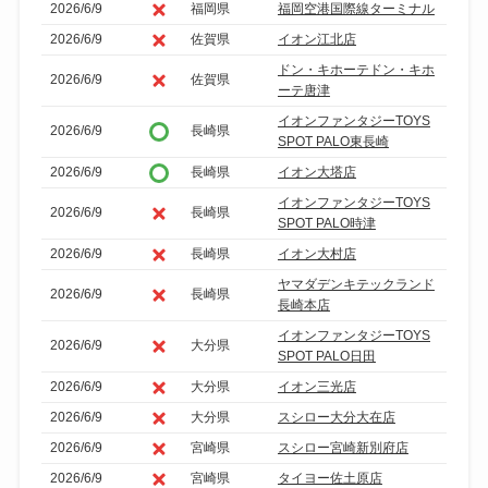
2026/6/9
福岡県
福岡空港国際線ターミナル
2026/6/9
佐賀県
イオン江北店
ドン・キホーテドン・キホ
2026/6/9
佐賀県
ーテ唐津
イオンファンタジーTOYS
2026/6/9
長崎県
SPOT PALO東長崎
2026/6/9
長崎県
イオン大塔店
イオンファンタジーTOYS
2026/6/9
長崎県
SPOT PALO時津
2026/6/9
長崎県
イオン大村店
ヤマダデンキテックランド
2026/6/9
長崎県
長崎本店
イオンファンタジーTOYS
2026/6/9
大分県
SPOT PALO日田
2026/6/9
大分県
イオン三光店
2026/6/9
大分県
スシロー大分大在店
2026/6/9
宮崎県
スシロー宮崎新別府店
2026/6/9
宮崎県
タイヨー佐土原店