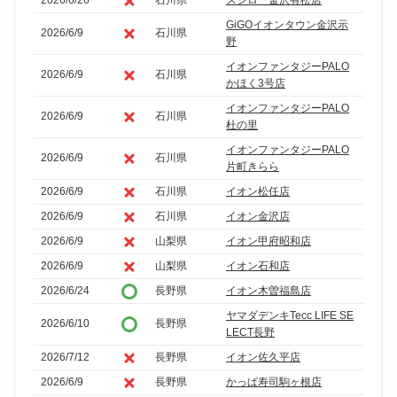
GiGOイオンタウン金沢示
2026/6/9
石川県
野
イオンファンタジーPALO
2026/6/9
石川県
かほく3号店
イオンファンタジーPALO
2026/6/9
石川県
杜の里
イオンファンタジーPALO
2026/6/9
石川県
片町きらら
2026/6/9
石川県
イオン松任店
2026/6/9
石川県
イオン金沢店
2026/6/9
山梨県
イオン甲府昭和店
2026/6/9
山梨県
イオン石和店
2026/6/24
長野県
イオン木曽福島店
ヤマダデンキTecc LIFE SE
2026/6/10
長野県
LECT長野
2026/7/12
長野県
イオン佐久平店
2026/6/9
長野県
かっぱ寿司駒ヶ根店