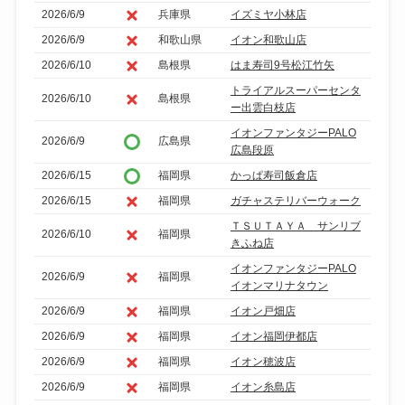
2026/6/9
兵庫県
イズミヤ小林店
2026/6/9
和歌山県
イオン和歌山店
2026/6/10
島根県
はま寿司9号松江竹矢
トライアルスーパーセンタ
2026/6/10
島根県
ー出雲白枝店
イオンファンタジーPALO
2026/6/9
広島県
広島段原
2026/6/15
福岡県
かっぱ寿司飯倉店
2026/6/15
福岡県
ガチャステリバーウォーク
ＴＳＵＴＡＹＡ サンリブ
2026/6/10
福岡県
きふね店
イオンファンタジーPALO
2026/6/9
福岡県
イオンマリナタウン
2026/6/9
福岡県
イオン戸畑店
2026/6/9
福岡県
イオン福岡伊都店
2026/6/9
福岡県
イオン穂波店
2026/6/9
福岡県
イオン糸島店