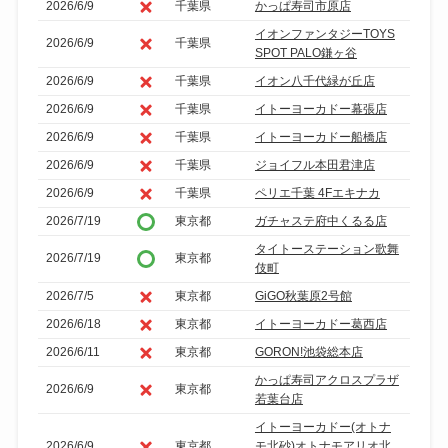
2026/6/9
千葉県
かっぱ寿司市原店
イオンファンタジーTOYS
2026/6/9
千葉県
SPOT PALO鎌ヶ谷
2026/6/9
千葉県
イオン八千代緑が丘店
2026/6/9
千葉県
イトーヨーカドー幕張店
2026/6/9
千葉県
イトーヨーカドー船橋店
2026/6/9
千葉県
ジョイフル本田君津店
2026/6/9
千葉県
ペリエ千葉 4Fエキナカ
2026/7/19
東京都
ガチャステ府中くるる店
タイトーステーション歌舞
2026/7/19
東京都
伎町
2026/7/5
東京都
GiGO秋葉原2号館
2026/6/18
東京都
イトーヨーカドー葛西店
2026/6/11
東京都
GORON!池袋総本店
かっぱ寿司アクロスプラザ
2026/6/9
東京都
若葉台店
イトーヨーカドー(オトナ
2026/6/9
東京都
モ北砂)オトナモアリオ北