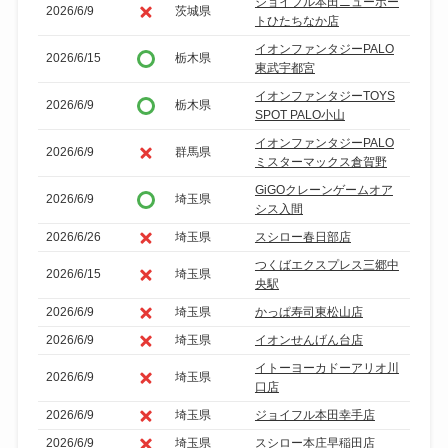
ジョイフル本田ニューポー
2026/6/9
茨城県
トひたちなか店
イオンファンタジーPALO
2026/6/15
栃木県
東武宇都宮
イオンファンタジーTOYS
2026/6/9
栃木県
SPOT PALO小山
イオンファンタジーPALO
2026/6/9
群馬県
ミスターマックス倉賀野
GiGOクレーンゲームオア
2026/6/9
埼玉県
シス入間
2026/6/26
埼玉県
スシロー春日部店
つくばエクスプレス三郷中
2026/6/15
埼玉県
央駅
2026/6/9
埼玉県
かっぱ寿司東松山店
2026/6/9
埼玉県
イオンせんげん台店
イトーヨーカドーアリオ川
2026/6/9
埼玉県
口店
2026/6/9
埼玉県
ジョイフル本田幸手店
2026/6/9
埼玉県
スシロー本庄早稲田店