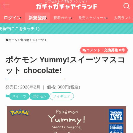
カプセルトイ情報ファンサイト
ログイン
新規登録
新着ガチャ
発売スケジュール
人気ランキ
！)
ホーム
食べ物
スイーツ
コメント・交換募集 0件
ポケモン Yummy!スイーツマスコ
ット chocolate!
発売日: 2026年2月 ｜ 価格: 300円(税込)
スイーツ
ポケモン
フィギュア