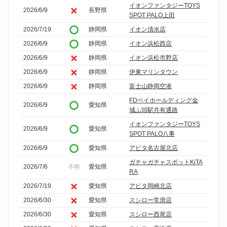
イオンファンタジーTOYS
2026/6/9
長野県
SPOT PALO上田
2026/7/19
静岡県
イオン清水店
2026/6/9
静岡県
イオン浜松西店
2026/6/9
静岡県
イオン浜松市野店
2026/6/9
静岡県
伊東マリンタウン
2026/6/9
静岡県
富士山静岡空港
FDベイホールディング金
2026/6/9
愛知県
城ふ頭駅共有通路
イオンファンタジーTOYS
2026/6/9
愛知県
SPOT PALO八事
2026/6/9
愛知県
アピタ名古屋北店
ガチャガチャスポットKiTA
2026/7/6
愛知県
不明
RA
2026/7/19
愛知県
アピタ岡崎北店
2026/6/30
愛知県
スシロー常滑店
2026/6/30
愛知県
スシロー西尾店