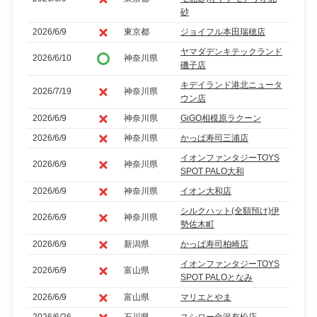
砂
2026/6/9
東京都
ジョイフル本田瑞穂店
ヤマダデンキテックランド
2026/6/10
神奈川県
磯子店
キデイランド港北ニュータ
2026/7/19
神奈川県
ウン店
2026/6/9
神奈川県
GiGO相模原ラクーン
2026/6/9
神奈川県
かっぱ寿司三浦店
イオンファンタジーTOYS
2026/6/9
神奈川県
SPOT PALO大和
2026/6/9
神奈川県
イオン大和店
シルクハット(全額預け)伊
2026/6/9
神奈川県
勢佐木町
2026/6/9
新潟県
かっぱ寿司柏崎店
イオンファンタジーTOYS
2026/6/9
富山県
SPOT PALOとなみ
2026/6/9
富山県
マリエとやま
2026/6/26
石川県
スシロー金沢有松店