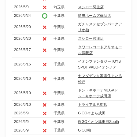
2026/6/9
埼玉県
スシロー羽生店
2026/6/24
千葉県
島忠ホームズ蘇我店
ガチャステセブンパークア
2026/6/20
千葉県
リオ柏
2026/6/20
千葉県
スシロー君津店
タワーレコードアリオモー
2026/6/17
千葉県
ル蘇我店
イオンファンタジーTOYS
2026/6/15
千葉県
SPOT PALOイオンノア
ヤマダデンキ家電住まいる
2026/6/10
千葉県
松戸
ドン・キホーテMEGAド
2026/6/10
千葉県
ン・キホーテ成田店
2026/6/10
千葉県
トライアル八街店
2026/6/9
千葉県
GiGOそよら成田
2026/6/9
千葉県
GiGOイオン津田沼South
2026/6/9
千葉県
GiGO柏