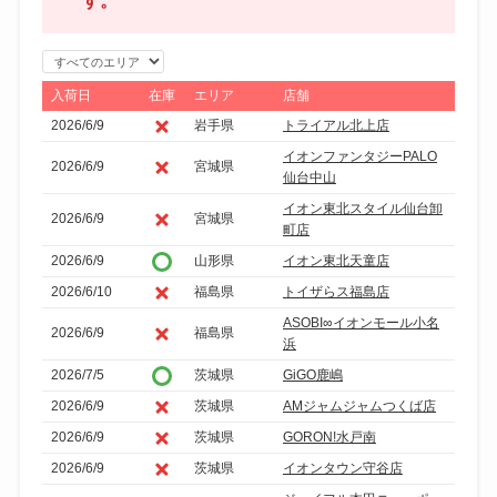
す。
エ
リ
入荷日
在庫
エリア
店舗
ア
2026/6/9
岩手県
トライアル北上店
で
イオンファンタジーPALO
2026/6/9
宮城県
絞
仙台中山
り
イオン東北スタイル仙台卸
2026/6/9
宮城県
込
町店
み
2026/6/9
山形県
イオン東北天童店
2026/6/10
福島県
トイザらス福島店
ASOBI∞イオンモール小名
2026/6/9
福島県
浜
2026/7/5
茨城県
GiGO鹿嶋
2026/6/9
茨城県
AMジャムジャムつくば店
2026/6/9
茨城県
GORON!水戸南
2026/6/9
茨城県
イオンタウン守谷店