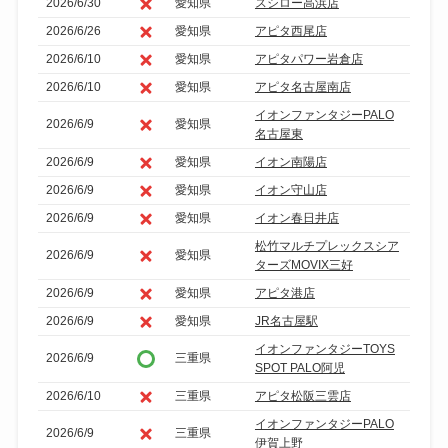
2026/6/30
愛知県
スシロー高浜店
2026/6/26
愛知県
アピタ西尾店
2026/6/10
愛知県
アピタパワー岩倉店
2026/6/10
愛知県
アピタ名古屋南店
イオンファンタジーPALO
2026/6/9
愛知県
名古屋東
2026/6/9
愛知県
イオン南陽店
2026/6/9
愛知県
イオン守山店
2026/6/9
愛知県
イオン春日井店
松竹マルチプレックスシア
2026/6/9
愛知県
ターズMOVIX三好
2026/6/9
愛知県
アピタ港店
2026/6/9
愛知県
JR名古屋駅
イオンファンタジーTOYS
2026/6/9
三重県
SPOT PALO阿児
2026/6/10
三重県
アピタ松阪三雲店
イオンファンタジーPALO
2026/6/9
三重県
伊賀上野