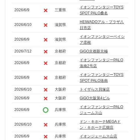
イオンファンタジーTOYS
2026/6/9
三重県
SPOT PALO桑名
HEIWADOアル・プラザ八
2026/6/10
滋賀県
日市店
イオンファンタジーベイシ
2026/6/9
滋賀県
ア彦根
2026/7/12
京都府
GiGO京都新京極
イオンファンタジーPALO
2026/6/9
京都府
洛南2号店
イオンファンタジーTOYS
2026/6/9
京都府
SPOT PALO洛南
2026/6/10
大阪府
トイザらス貝塚店
2026/6/9
大阪府
GiGO大阪第4ビル
イオンファンタジーPALO
2026/6/9
兵庫県
ジェームス山
ドン・キホーテMEGAド
2026/6/10
兵庫県
ン・キホーテ広畑店
2026/6/9
兵庫県
イオンジェームス山店