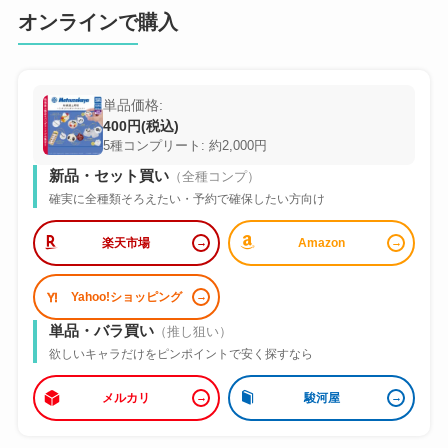
オンラインで購入
単品価格:
400円(税込)
5種コンプリート: 約2,000円
新品・セット買い
（全種コンプ）
確実に全種類そろえたい・予約で確保したい方向け
楽天市場
Amazon
Yahoo!ショッピング
単品・バラ買い
（推し狙い）
欲しいキャラだけをピンポイントで安く探すなら
メルカリ
駿河屋