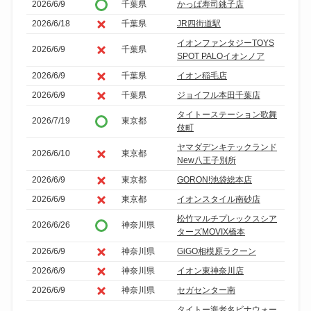
2026/6/9
千葉県
かっぱ寿司銚子店
2026/6/18
千葉県
JR四街道駅
イオンファンタジーTOYS
2026/6/9
千葉県
SPOT PALOイオンノア
2026/6/9
千葉県
イオン稲毛店
2026/6/9
千葉県
ジョイフル本田千葉店
タイトーステーション歌舞
2026/7/19
東京都
伎町
ヤマダデンキテックランド
2026/6/10
東京都
New八王子別所
2026/6/9
東京都
GORON!池袋総本店
2026/6/9
東京都
イオンスタイル南砂店
松竹マルチプレックスシア
2026/6/26
神奈川県
ターズMOVIX橋本
2026/6/9
神奈川県
GiGO相模原ラクーン
2026/6/9
神奈川県
イオン東神奈川店
2026/6/9
神奈川県
セガセンター南
タイトー海老名ビナウォー