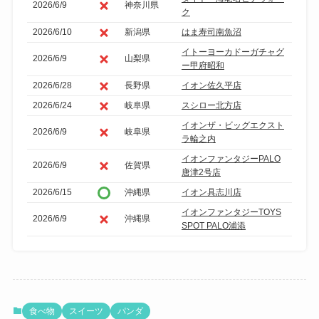
2026/6/9
神奈川県
ク
2026/6/10
新潟県
はま寿司南魚沼
イトーヨーカドーガチャグ
2026/6/9
山梨県
ー甲府昭和
2026/6/28
長野県
イオン佐久平店
2026/6/24
岐阜県
スシロー北方店
イオンザ・ビッグエクスト
2026/6/9
岐阜県
ラ輪之内
イオンファンタジーPALO
2026/6/9
佐賀県
唐津2号店
2026/6/15
沖縄県
イオン具志川店
イオンファンタジーTOYS
2026/6/9
沖縄県
SPOT PALO浦添
食べ物
スイーツ
パンダ