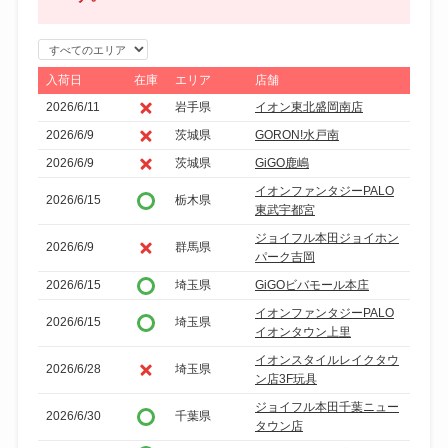
エ
リ
入荷日
在庫
エリア
店舗
ア
2026/6/11
岩手県
イオン東北盛岡南店
で
2026/6/9
茨城県
GORON!水戸南
絞
2026/6/9
茨城県
GiGO鹿嶋
り
イオンファンタジーPALO
込
2026/6/15
栃木県
東武宇都宮
み
ジョイフル本田ジョイホン
2026/6/9
群馬県
パーク吉岡
2026/6/15
埼玉県
GiGOビバモール本庄
イオンファンタジーPALO
2026/6/15
埼玉県
イオンタウン上里
イオンスタイルレイクタウ
2026/6/28
埼玉県
ン店3F玩具
ジョイフル本田千葉ニュー
2026/6/30
千葉県
タウン店