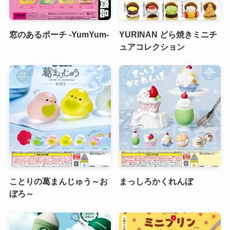
窓のあるポーチ -YumYum-
YURINAN どら焼きミニチ
ュアコレクション
ことりの葛まんじゅう～お
まっしろかくれんぼ
ぼろ～