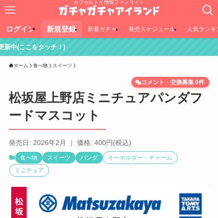
カプセルトイ情報ファンサイト
ログイン
新規登録
新着ガチャ
発売スケジュール
人気ランキ
ホーム
食べ物
スイーツ
コメント・交換募集 0件
松坂屋上野店ミニチュアパンダフ
ードマスコット
発売日: 2026年2月 ｜ 価格: 400円(税込)
食べ物
スイーツ
パンダ
キーホルダー・チャーム
ミニチュア