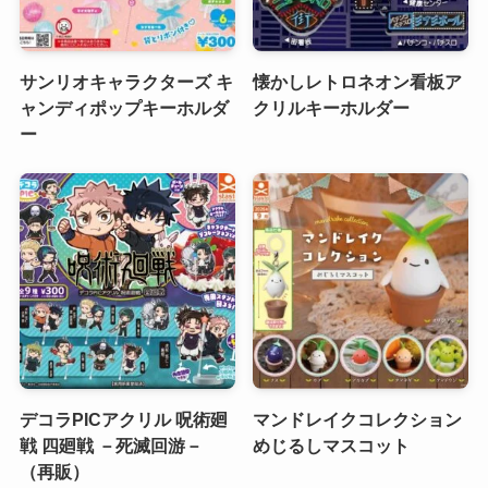
サンリオキャラクターズ キ
懐かしレトロネオン看板ア
ャンディポップキーホルダ
クリルキーホルダー
ー
デコラPICアクリル 呪術廻
マンドレイクコレクション
戦 四廻戦 －死滅回游－
めじるしマスコット
（再販）