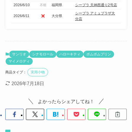
2026/6/10
福岡県
シープラ 天神西通り2号店
不明
シープラ アミュプラザ大
2026/6/11
大分県
分店
サンリオ
シナモロール
ハローキティ
ポムポムプリン
マイメロディ
商品タイプ：
実用小物
2026年7月18日
よかったらシェアしてね！