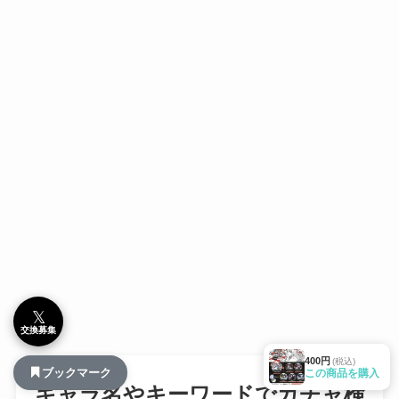
𝕏
交換募集
400円
(税込)
ブックマーク
この商品を購入
キャラ名やキーワードでガチャ検