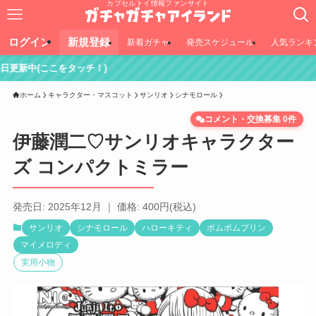
カプセルトイ情報ファンサイト
ログイン
新規登録
新着ガチャ
発売スケジュール
人気ランキ
)
ホーム
キャラクター・マスコット
サンリオ
シナモロール
コメント・交換募集 0件
伊藤潤二♡サンリオキャラクター
ズ コンパクトミラー
発売日: 2025年12月 ｜ 価格: 400円(税込)
サンリオ
シナモロール
ハローキティ
ポムポムプリン
マイメロディ
実用小物