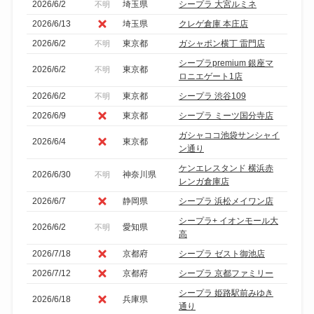
2026/6/2
埼玉県
シープラ 大宮ルミネ
不明
2026/6/13
埼玉県
クレゲ倉庫 本庄店
2026/6/2
東京都
ガシャポン横丁 雷門店
不明
シープラpremium 銀座マ
2026/6/2
東京都
不明
ロニエゲート1店
2026/6/2
東京都
シープラ 渋谷109
不明
2026/6/9
東京都
シープラ ミーツ国分寺店
ガシャココ池袋サンシャイ
2026/6/4
東京都
ン通り
ケンエレスタンド 横浜赤
2026/6/30
神奈川県
不明
レンガ倉庫店
2026/6/7
静岡県
シープラ 浜松メイワン店
シープラ+ イオンモール大
2026/6/2
愛知県
不明
高
2026/7/18
京都府
シープラ ゼスト御池店
2026/7/12
京都府
シープラ 京都ファミリー
シープラ 姫路駅前みゆき
2026/6/18
兵庫県
通り