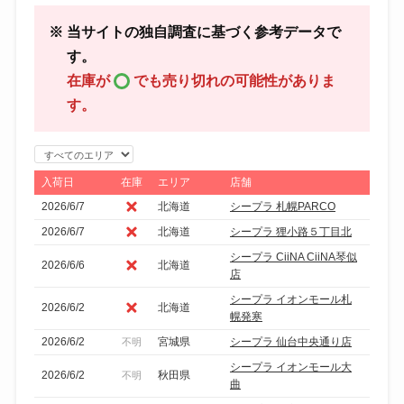
※ 当サイトの独自調査に基づく参考データで
す。
在庫が
でも売り切れの可能性がありま
す。
エ
リ
入荷日
在庫
エリア
店舗
ア
2026/6/7
北海道
シープラ 札幌PARCO
で
2026/6/7
北海道
シープラ 狸小路５丁目北
絞
シープラ CiiNA CiiNA琴似
り
2026/6/6
北海道
店
込
シープラ イオンモール札
2026/6/2
北海道
み
幌発寒
2026/6/2
宮城県
シープラ 仙台中央通り店
不明
シープラ イオンモール大
2026/6/2
秋田県
不明
曲