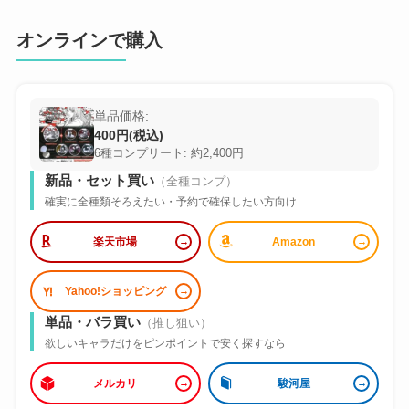
オンラインで購入
単品価格:
400円(税込)
6種コンプリート: 約2,400円
新品・セット買い
（全種コンプ）
確実に全種類そろえたい・予約で確保したい方向け
楽天市場
Amazon
Yahoo!ショッピング
単品・バラ買い
（推し狙い）
欲しいキャラだけをピンポイントで安く探すなら
メルカリ
駿河屋