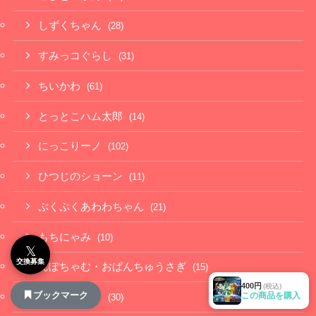
しずくちゃん
(28)
すみっコぐらし
(31)
ちいかわ
(61)
とっとこハム太郎
(14)
にっこりーノ
(102)
ひつじのショーン
(11)
ぷくぷくあわわちゃん
(21)
もちにゃみ
(10)
𝕏
交換募集
んぽちゃむ・おぱんちゅうさぎ
(15)
400円
(税込)
ブックマーク
この商品を購入
アンパンマン
(30)