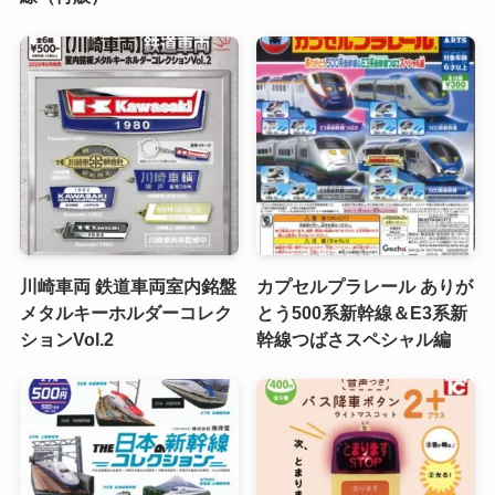
川崎車両 鉄道車両室内銘盤
カプセルプラレール ありが
メタルキーホルダーコレク
とう500系新幹線＆E3系新
ションVol.2
幹線つばさスペシャル編