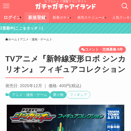
カプセルトイ情報ファンサイト
ログイン
新規登録
新着ガチャ
発売スケジュール
人気ランキ
チ！)
ホーム
アニメ・漫画・ゲーム
コメント・交換募集 0件
TVアニメ『新幹線変形ロボ シンカ
リオン』 フィギュアコレクション
発売日: 2025年12月 ｜ 価格: 400円(税込)
アニメ・漫画・ゲーム
乗り物
フィギュア