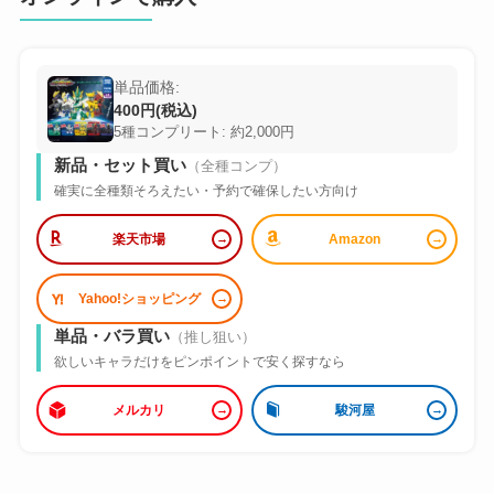
単品価格:
400円(税込)
5種コンプリート: 約2,000円
新品・セット買い
（全種コンプ）
確実に全種類そろえたい・予約で確保したい方向け
楽天市場
Amazon
Yahoo!ショッピング
単品・バラ買い
（推し狙い）
欲しいキャラだけをピンポイントで安く探すなら
メルカリ
駿河屋