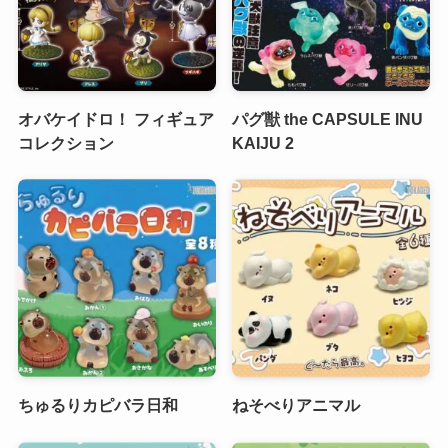
オバケイドロ！ フィギュア
パグ獣 the CAPSULE INU
コレクション
KAIJU 2
ちゅるりカピバラ日和
ねそべりアニマル