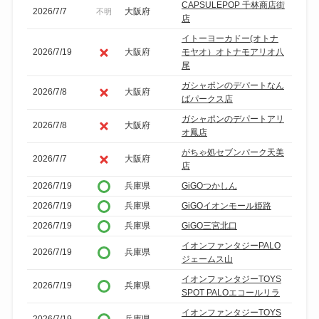
CAPSULEPOP 千林商店街
2026/7/7
大阪府
不明
店
イトーヨーカドー(オトナ
2026/7/19
大阪府
モヤオ）オトナモアリオ八
尾
ガシャポンのデパートなん
2026/7/8
大阪府
ばパークス店
ガシャポンのデパートアリ
2026/7/8
大阪府
オ鳳店
がちゃ処セブンパーク天美
2026/7/7
大阪府
店
2026/7/19
兵庫県
GiGOつかしん
2026/7/19
兵庫県
GiGOイオンモール姫路
2026/7/19
兵庫県
GiGO三宮北口
イオンファンタジーPALO
2026/7/19
兵庫県
ジェームス山
イオンファンタジーTOYS
2026/7/19
兵庫県
SPOT PALOエコールリラ
イオンファンタジーTOYS