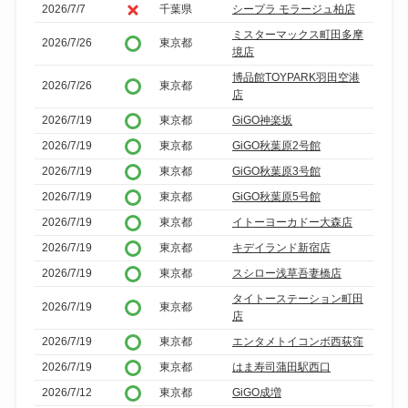
2026/7/7
千葉県
シープラ モラージュ柏店
ミスターマックス町田多摩
2026/7/26
東京都
境店
博品館TOYPARK羽田空港
2026/7/26
東京都
店
2026/7/19
東京都
GiGO神楽坂
2026/7/19
東京都
GiGO秋葉原2号館
2026/7/19
東京都
GiGO秋葉原3号館
2026/7/19
東京都
GiGO秋葉原5号館
2026/7/19
東京都
イトーヨーカドー大森店
2026/7/19
東京都
キデイランド新宿店
2026/7/19
東京都
スシロー浅草吾妻橋店
タイトーステーション町田
2026/7/19
東京都
店
2026/7/19
東京都
エンタメトイコンボ西荻窪
2026/7/19
東京都
はま寿司蒲田駅西口
2026/7/12
東京都
GiGO成増