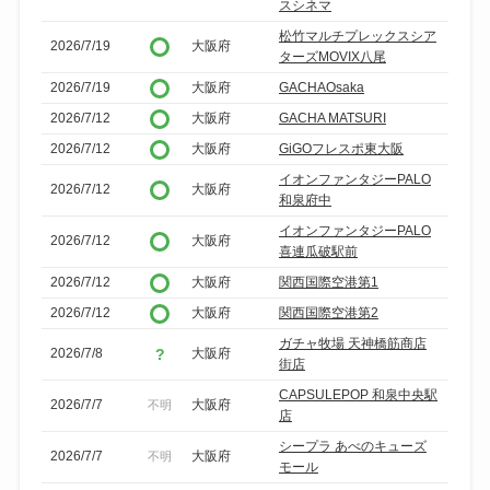
スシネマ
松竹マルチプレックスシア
2026/7/19
大阪府
ターズMOVIX八尾
2026/7/19
大阪府
GACHAOsaka
2026/7/12
大阪府
GACHA MATSURI
2026/7/12
大阪府
GiGOフレスポ東大阪
イオンファンタジーPALO
2026/7/12
大阪府
和泉府中
イオンファンタジーPALO
2026/7/12
大阪府
喜連瓜破駅前
2026/7/12
大阪府
関西国際空港第1
2026/7/12
大阪府
関西国際空港第2
ガチャ牧場 天神橋筋商店
2026/7/8
大阪府
街店
CAPSULEPOP 和泉中央駅
2026/7/7
大阪府
不明
店
シープラ あべのキューズ
2026/7/7
大阪府
不明
モール