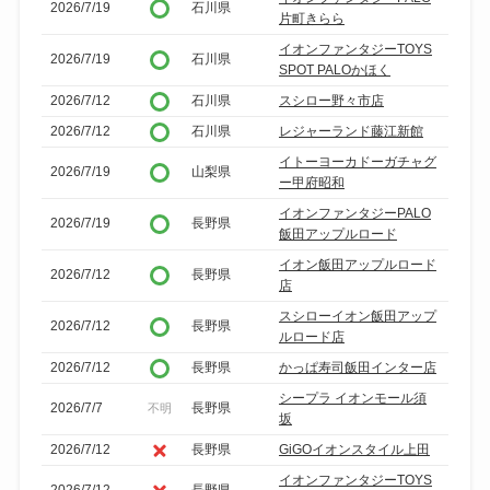
2026/7/19
石川県
片町きらら
イオンファンタジーTOYS
2026/7/19
石川県
SPOT PALOかほく
2026/7/12
石川県
スシロー野々市店
2026/7/12
石川県
レジャーランド藤江新館
イトーヨーカドーガチャグ
2026/7/19
山梨県
ー甲府昭和
イオンファンタジーPALO
2026/7/19
長野県
飯田アップルロード
イオン飯田アップルロード
2026/7/12
長野県
店
スシローイオン飯田アップ
2026/7/12
長野県
ルロード店
2026/7/12
長野県
かっぱ寿司飯田インター店
シープラ イオンモール須
2026/7/7
長野県
不明
坂
2026/7/12
長野県
GiGOイオンスタイル上田
イオンファンタジーTOYS