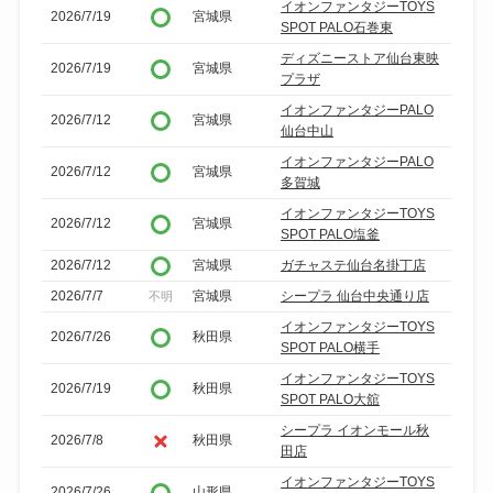
イオンファンタジーTOYS
2026/7/19
宮城県
SPOT PALO石巻東
ディズニーストア仙台東映
2026/7/19
宮城県
プラザ
イオンファンタジーPALO
2026/7/12
宮城県
仙台中山
イオンファンタジーPALO
2026/7/12
宮城県
多賀城
イオンファンタジーTOYS
2026/7/12
宮城県
SPOT PALO塩釜
2026/7/12
宮城県
ガチャステ仙台名掛丁店
2026/7/7
宮城県
シープラ 仙台中央通り店
不明
イオンファンタジーTOYS
2026/7/26
秋田県
SPOT PALO横手
イオンファンタジーTOYS
2026/7/19
秋田県
SPOT PALO大舘
シープラ イオンモール秋
2026/7/8
秋田県
田店
イオンファンタジーTOYS
2026/7/26
山形県