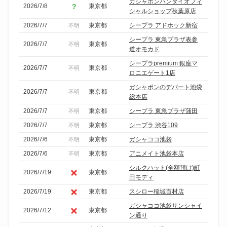
ガシャポンバンダイオフィ
2026/7/8
東京都
シャルショップ秋葉原店
2026/7/7
東京都
シープラ アドホック新宿
不明
シープラ 東急プラザ表参
2026/7/7
東京都
不明
道オモカド
シープラpremium 銀座マ
2026/7/7
東京都
不明
ロニエゲート1店
ガシャポンのデパート池袋
2026/7/7
東京都
不明
総本店
2026/7/7
東京都
シープラ 東急プラザ蒲田
不明
2026/7/7
東京都
シープラ 渋谷109
不明
2026/7/6
東京都
ガシャココ池袋
不明
2026/7/6
東京都
アニメイト池袋本店
不明
シルクハット(全額預け)町
2026/7/19
東京都
田モディ
2026/7/19
東京都
スシロー稲城百村店
ガシャココ池袋サンシャイ
2026/7/12
東京都
ン通り