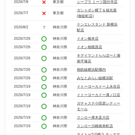
2026/7/9
東京都
シープラ ミーツ国分寺店
ガシャポン横丁＆福光屋
2026/7/7
東京都
(御徒町店)
ケンエレスタンド 新横浜
2026/8/2
神奈川県
駅店
2026/7/26
神奈川県
イオン橋本店
2026/7/26
神奈川県
イオン相模原店
キデイランドららぽーと湘
2026/7/26
神奈川県
南平塚店
2026/7/26
神奈川県
相鉄線横浜駅構内
2026/7/26
神奈川県
みなとみらい線横浜駅
2026/7/19
神奈川県
イトーヨーカドー上永谷店
2026/7/19
神奈川県
イトーヨーカドー溝ノ口店
ガチャステ小田原シティー
2026/7/19
神奈川県
モール
2026/7/19
神奈川県
スシロー厚木及川店
2026/7/19
神奈川県
スシロー川崎南幸町店
タイトーS川崎ラ チッタデ