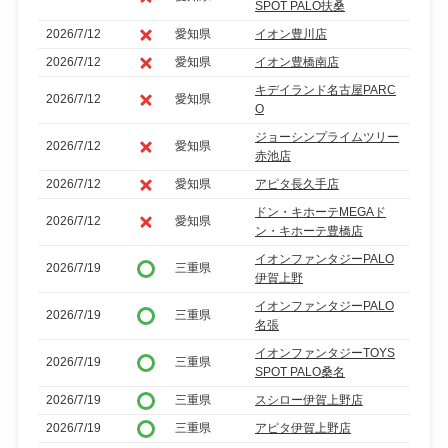
SPOT PALO扶桑
2026/7/12
愛知県
イオン豊川店
2026/7/12
愛知県
イオン豊橋南店
キデイランド名古屋PARC
2026/7/12
愛知県
O
ジョーシンプライムツリー
2026/7/12
愛知県
赤池店
2026/7/12
愛知県
アピタ長久手店
ドン・キホーテMEGAド
2026/7/12
愛知県
ン・キホーテ豊橋店
イオンファンタジーPALO
2026/7/19
三重県
伊賀上野
イオンファンタジーPALO
2026/7/19
三重県
名張
イオンファンタジーTOYS
2026/7/19
三重県
SPOT PALO桑名
2026/7/19
三重県
スシロー伊賀上野店
2026/7/19
三重県
アピタ伊賀上野店