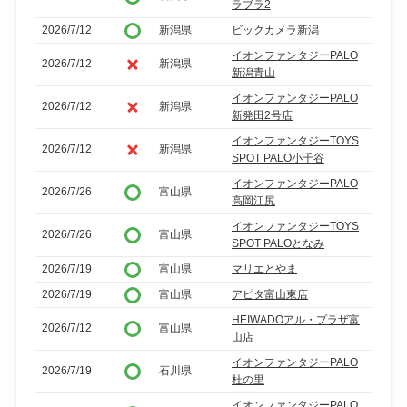
ラブラ2
2026/7/12
新潟県
ビックカメラ新潟
イオンファンタジーPALO
2026/7/12
新潟県
新潟青山
イオンファンタジーPALO
2026/7/12
新潟県
新発田2号店
イオンファンタジーTOYS
2026/7/12
新潟県
SPOT PALO小千谷
イオンファンタジーPALO
2026/7/26
富山県
高岡江尻
イオンファンタジーTOYS
2026/7/26
富山県
SPOT PALOとなみ
2026/7/19
富山県
マリエとやま
2026/7/19
富山県
アピタ富山東店
HEIWADOアル・プラザ富
2026/7/12
富山県
山店
イオンファンタジーPALO
2026/7/19
石川県
杜の里
イオンファンタジーPALO