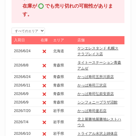
在庫が
でも売り切れの可能性がありま
す。
エ
リ
入荷日
在庫
エリア
店舗
ア
ケンエレスタンド 札幌ス
2026/6/24
北海道
で
テラプレイス店
絞
タイトーステーション青森
2026/8/8
青森県
り
アムゼ
込
2026/6/24
青森県
かっぱ寿司五所川原店
み
2026/6/11
青森県
かっぱ寿司三沢店
2026/6/9
青森県
かっぱ寿司弘前安原店
2026/6/9
青森県
シンフォニープラザ沼館
2026/7/20
岩手県
かっぱ寿司釜石店
北上展勝地展勝地レストハ
2026/7/4
岩手県
ウス
2026/6/10
岩手県
トライアル水沢上姉体店