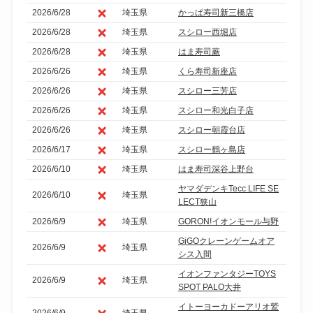
2026/6/28
埼玉県
かっぱ寿司新三橋店
2026/6/28
埼玉県
スシロー西堀店
2026/6/28
埼玉県
はま寿司蕨
2026/6/26
埼玉県
くら寿司新座店
2026/6/26
埼玉県
スシロー三芳店
2026/6/26
埼玉県
スシロー和光白子店
2026/6/26
埼玉県
スシロー朝霞台店
2026/6/17
埼玉県
スシロー鶴ヶ島店
2026/6/10
埼玉県
はま寿司深谷上野台
ヤマダデンキTecc LIFE SE
2026/6/10
埼玉県
LECT狭山
2026/6/9
埼玉県
GORON!イオンモール与野
GiGOクレーンゲームオア
2026/6/9
埼玉県
シス入間
イオンファンタジーTOYS
2026/6/9
埼玉県
SPOT PALO大井
イトーヨーカドーアリオ鷲
2026/6/9
埼玉県