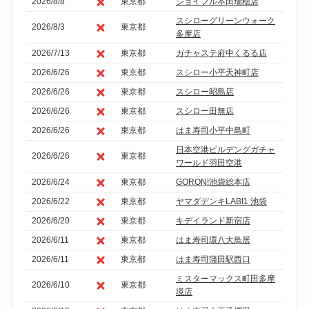
2026/8/8
東京都
ジョイフル本田瑞穂店
スシローグリーンウォーク
2026/8/3
東京都
多摩店
2026/7/13
東京都
ガチャステ府中くるる店
2026/6/26
東京都
スシロー小平天神町店
2026/6/26
東京都
スシロー昭島店
2026/6/26
東京都
スシロー田無店
2026/6/26
東京都
はま寿司小平中島町
日本空港ビルデングガチャ
2026/6/26
東京都
ワールド羽田空港
2026/6/24
東京都
GORON!池袋総本店
2026/6/22
東京都
ヤマダデンキLABI1 池袋
2026/6/20
東京都
キデイランド新宿店
2026/6/11
東京都
はま寿司環八大鳥居
2026/6/11
東京都
はま寿司蒲田駅西口
ミスターマックス町田多摩
2026/6/10
東京都
境店