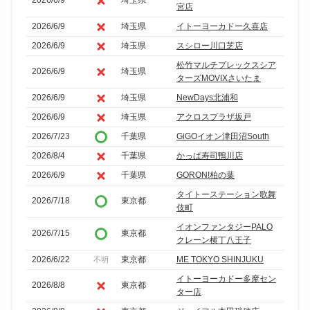
宮店
2026/6/9
埼玉県
イトーヨーカドー久喜店
2026/6/9
埼玉県
スシロー川口芝店
松竹マルチプレックスシア
2026/6/9
埼玉県
ターズMOVIXさいたま
2026/6/9
埼玉県
NewDays北浦和
2026/6/9
埼玉県
アクロスプラザ坂戸
2026/7/23
千葉県
GiGOイオン津田沼South
2026/8/4
千葉県
かっぱ寿司鴨川店
2026/6/9
千葉県
GORON!柏の葉
タイトーステーション歌舞
2026/7/18
東京都
伎町
イオンファンタジーPALO
2026/7/15
東京都
クレーン横丁八王子
2026/6/22
東京都
ME TOKYO SHINJUKU
不明
イトーヨーカドー多摩セン
2026/8/8
東京都
ター店