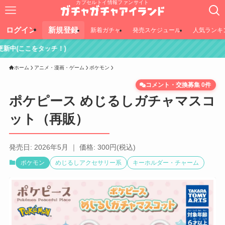
カプセルトイ情報ファンサイト
ログイン
新規登録
新着ガチャ
発売スケジュール
人気ランキ
タッチ！)
ホーム
アニメ・漫画・ゲーム
ポケモン
コメント・交換募集 0件
ポケピース めじるしガチャマスコ
ット（再販）
発売日: 2026年5月 ｜ 価格: 300円(税込)
ポケモン
めじるしアクセサリー系
キーホルダー・チャーム