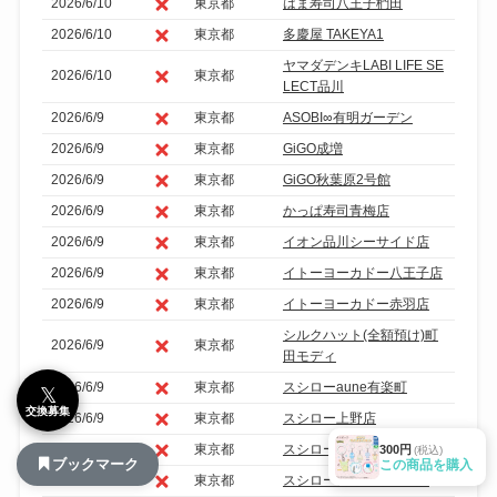
2026/6/10
東京都
はま寿司八王子椚田
2026/6/10
東京都
多慶屋 TAKEYA1
ヤマダデンキLABI LIFE SE
2026/6/10
東京都
LECT品川
2026/6/9
東京都
ASOBI∞有明ガーデン
2026/6/9
東京都
GiGO成増
2026/6/9
東京都
GiGO秋葉原2号館
2026/6/9
東京都
かっぱ寿司青梅店
2026/6/9
東京都
イオン品川シーサイド店
2026/6/9
東京都
イトーヨーカドー八王子店
2026/6/9
東京都
イトーヨーカドー赤羽店
シルクハット(全額預け)町
2026/6/9
東京都
田モディ
2026/6/9
東京都
スシローaune有楽町
𝕏
交換募集
2026/6/9
東京都
スシロー上野店
2026/6/9
東京都
スシロー五反田店
300円
(税込)
ブックマーク
この商品を購入
2026/6/9
東京都
スシロー日野バイパス店