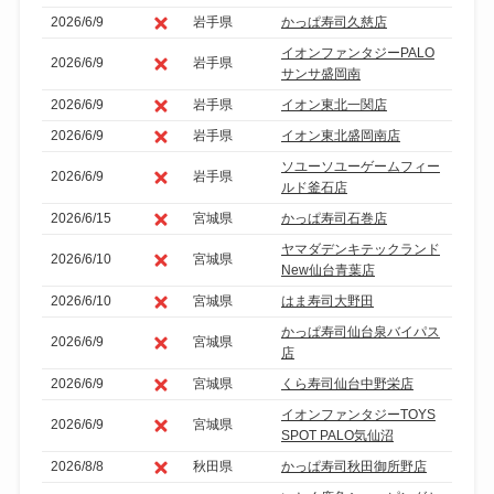
2026/6/9
岩手県
かっぱ寿司久慈店
イオンファンタジーPALO
2026/6/9
岩手県
サンサ盛岡南
2026/6/9
岩手県
イオン東北一関店
2026/6/9
岩手県
イオン東北盛岡南店
ソユーソユーゲームフィー
2026/6/9
岩手県
ルド釜石店
2026/6/15
宮城県
かっぱ寿司石巻店
ヤマダデンキテックランド
2026/6/10
宮城県
New仙台青葉店
2026/6/10
宮城県
はま寿司大野田
かっぱ寿司仙台泉バイパス
2026/6/9
宮城県
店
2026/6/9
宮城県
くら寿司仙台中野栄店
イオンファンタジーTOYS
2026/6/9
宮城県
SPOT PALO気仙沼
2026/8/8
秋田県
かっぱ寿司秋田御所野店