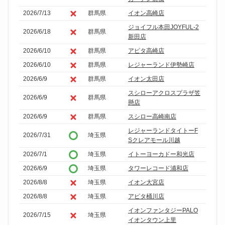
2026/7/13
群馬県
イオン高崎店
ジョイフル本田JOYFUL-2
2026/6/18
群馬県
新田店
2026/6/10
群馬県
アピタ高崎店
2026/6/10
群馬県
レジャーランド伊勢崎店
2026/6/9
群馬県
イオン太田店
スシローアクロスプラザ笠
2026/6/9
群馬県
懸店
2026/6/9
群馬県
スシロー高崎南店
レジャーランドタイトーF
2026/7/31
埼玉県
Sクレアモール川越
2026/7/1
埼玉県
イトーヨーカドー和光店
2026/6/9
埼玉県
タワーレコード浦和店
2026/8/8
埼玉県
イオン大宮店
2026/8/8
埼玉県
アピタ桶川店
イオンファンタジーPALO
2026/7/15
埼玉県
イオンタウン上里