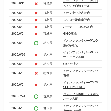
イオンファンタジーPALO
2026/6/11
福島県
ベイシア白河モール
2026/6/9
福島県
イオン東北小名浜店
2026/6/9
福島県
スシロー郡山桑野店
2026/6/9
福島県
パーティリコいわき店
2026/6/9
茨城県
GiGO鹿嶋
イオンファンタジーPALO
2026/6/9
栃木県
東武宇都宮
イオンファンタジーPALO
2026/6/26
栃木県
ザ・ビッグ真岡
2026/6/9
栃木県
GiGO宇都宮
イオンファンタジーPALO
2026/6/9
栃木県
石橋
イオンファンタジーTOYS
2026/6/9
栃木県
SPOT PALO今市
ジョイフル本田ジョイホン
2026/7/24
群馬県
パーク吉岡
イオンファンタジーPALO
2026/6/9
群馬県
ガーデン前橋