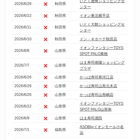
いとく鹿角ショッピングセ
2026/6/26
秋田県
ンター
2026/6/22
秋田県
イオン東北横手店
いとく大館ショッピングセ
2026/6/11
秋田県
ンター
2026/6/10
秋田県
ドン・キホーテ秋田店
イオンファンタジーTOYS
2026/8/8
山形県
SPOT PALO東根
はま寿司南陽ショッピング
2026/7/7
山形県
プラザ
2026/6/26
山形県
かっぱ寿司寒河江店
2026/6/26
山形県
かっぱ寿司山形元木店
2026/6/26
山形県
かっぱ寿司山形嶋店
イオンファンタジーTOYS
2026/6/22
山形県
SPOT PALO山形南
2026/6/9
山形県
はま寿司酒田
ASOBI∞イオンモール小名
2026/7/1
福島県
浜