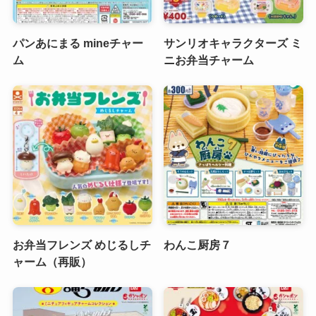
パンあにまる mineチャー
サンリオキャラクターズ ミ
ム
ニお弁当チャーム
お弁当フレンズ めじるしチ
わんこ厨房７
ャーム（再販）