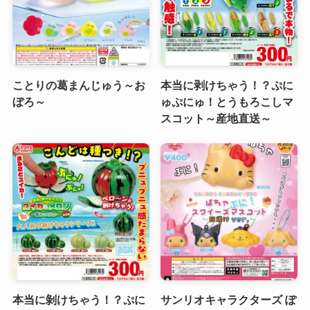
ことりの葛まんじゅう～お
本当に剥けちゃう！？ぷに
ぼろ～
ゅぷにゅ！とうもろこしマ
スコット～産地直送～
本当に剝けちゃう！？ぷに
サンリオキャラクターズ ぽ