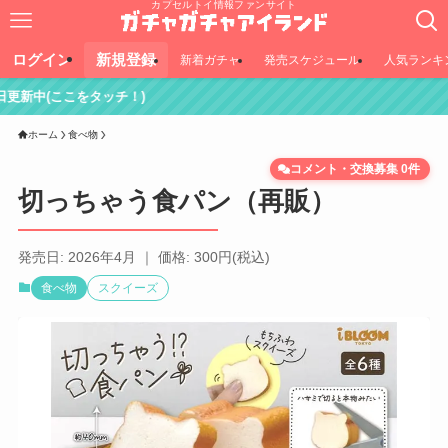
カプセルトイ情報ファンサイト
ログイン
新規登録
新着ガチャ
発売スケジュール
人気ランキ
ッチ！)
ホーム
食べ物
コメント・交換募集 0件
切っちゃう食パン（再販）
発売日: 2026年4月 ｜ 価格: 300円(税込)
食べ物
スクイーズ