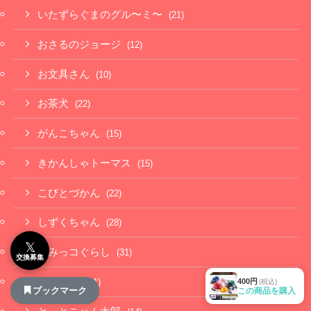
いたずらぐまのグル〜ミ〜
(21)
おさるのジョージ
(12)
お文具さん
(10)
お茶犬
(22)
がんこちゃん
(15)
きかんしゃトーマス
(15)
こびとづかん
(22)
しずくちゃん
(28)
𝕏
すみっコぐらし
(31)
交換募集
ちいかわ
400円
(61)
(税込)
ブックマーク
この商品を購入