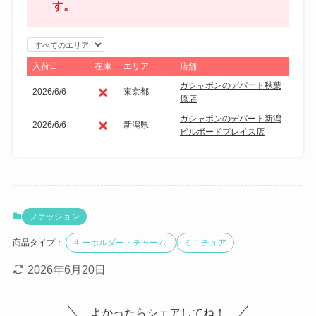
す。
エ
リ
入荷日
在庫
エリア
店舗
ア
ガシャポンのデパート秋葉
2026/6/6
東京都
で
原店
絞
ガシャポンのデパート新潟
2026/6/6
新潟県
り
ビルボードプレイス店
込
み
ファッション
商品タイプ：
キーホルダー・チャーム
ミニチュア
2026年6月20日
よかったらシェアしてね！