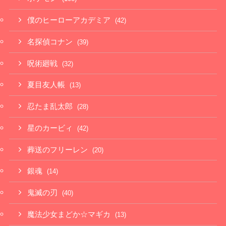
僕のヒーローアカデミア
(42)
名探偵コナン
(39)
呪術廻戦
(32)
夏目友人帳
(13)
忍たま乱太郎
(28)
星のカービィ
(42)
葬送のフリーレン
(20)
銀魂
(14)
鬼滅の刃
(40)
魔法少女まどか☆マギカ
(13)