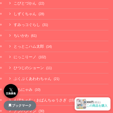
こびとづかん
(22)
しずくちゃん
(28)
すみっコぐらし
(31)
ちいかわ
(61)
とっとこハム太郎
(14)
にっこりーノ
(102)
ひつじのショーン
(11)
ぷくぷくあわわちゃん
(21)
𝕏
もちにゃみ
(10)
交換募集
んぽちゃむ・おぱんちゅうさぎ
(15)
300円
(税込)
ブックマーク
この商品を購入
アンパンマン
(30)