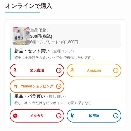
オンラインで購入
単品価格:
300円(税込)
6種コンプリート: 約1,800円
新品・セット買い
（全種コンプ）
確実に全種類そろえたい・予約で確保したい方向け
楽天市場
Amazon
Yahoo!ショッピング
単品・バラ買い
（推し狙い）
欲しいキャラだけをピンポイントで安く探すなら
メルカリ
駿河屋