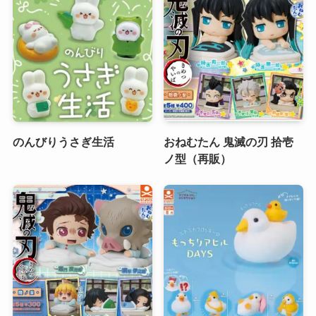
のんびりうさぎ生活
おねむたん 鬼滅の刃 拾壱
ノ型（再販）