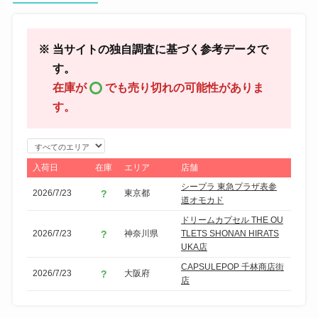
※ 当サイトの独自調査に基づく参考データで
す。
在庫が
でも売り切れの可能性がありま
す。
エ
リ
入荷日
在庫
エリア
店舗
ア
シープラ 東急プラザ表参
2026/7/23
東京都
で
道オモカド
絞
ドリームカプセル THE OU
り
2026/7/23
神奈川県
TLETS SHONAN HIRATS
UKA店
込
CAPSULEPOP 千林商店街
み
2026/7/23
大阪府
店