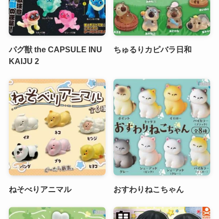
パグ獣 the CAPSULE INU
ちゅるりカピバラ日和
KAIJU 2
ねそべりアニマル
おすわりねこちゃん