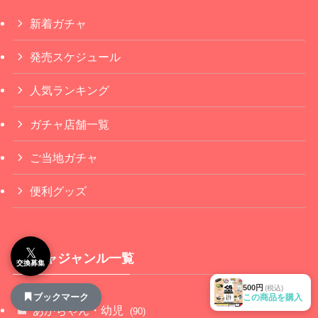
新着ガチャ
発売スケジュール
人気ランキング
ガチャ店舗一覧
ご当地ガチャ
便利グッズ
𝕏
ガチャジャンル一覧
交換募集
500円
(税込)
ブックマーク
この商品を購入
あかちゃん・幼児
(90)