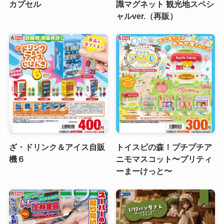
カプセル
識マグネット 観光地スペシ
ャルver.（再販）
ざ・ドリンク＆アイス自販
トイスピの森！プチプチア
機６
ニモマスコット〜プリティ
ーまーけっと〜