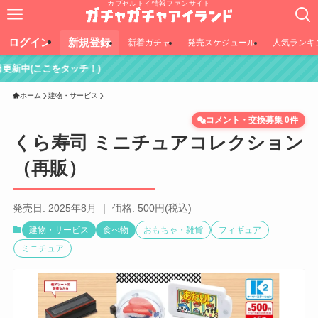
カプセルトイ情報ファンサイト
ログイン
新規登録
新着ガチャ
発売スケジュール
人気ランキ
)
ホーム
建物・サービス
コメント・交換募集 0件
くら寿司 ミニチュアコレクション
（再販）
発売日: 2025年8月 ｜ 価格: 500円(税込)
建物・サービス
食べ物
おもちゃ・雑貨
フィギュア
ミニチュア