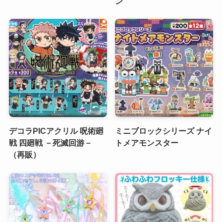
ン
デコラPICアクリル 呪術廻
ミニブロックシリーズ ナイ
戦 四廻戦 －死滅回游－
トメアモンスター
（再販）