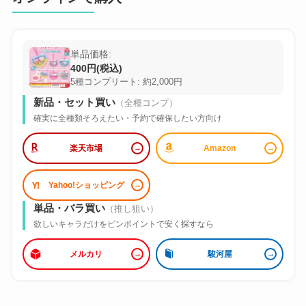
単品価格:
400円(税込)
5種コンプリート: 約2,000円
新品・セット買い
（全種コンプ）
確実に全種類そろえたい・予約で確保したい方向け
楽天市場
Amazon
Yahoo!ショッピング
単品・バラ買い
（推し狙い）
欲しいキャラだけをピンポイントで安く探すなら
メルカリ
駿河屋