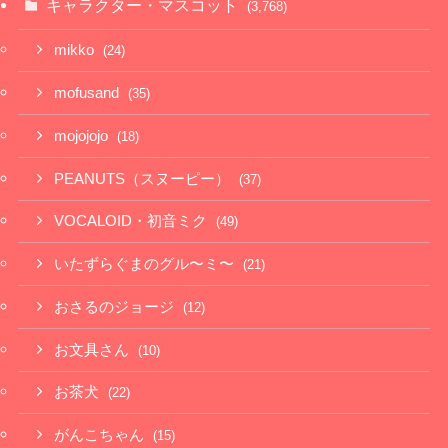
キャラクター・マスコット
(3,768)
mikko
(24)
mofusand
(35)
mojojojo
(18)
PEANUTS（スヌーピー）
(37)
VOCALOID・初音ミク
(49)
いたずらぐまのグル〜ミ〜
(21)
おさるのジョージ
(12)
お文具さん
(10)
お茶犬
(22)
がんこちゃん
(15)