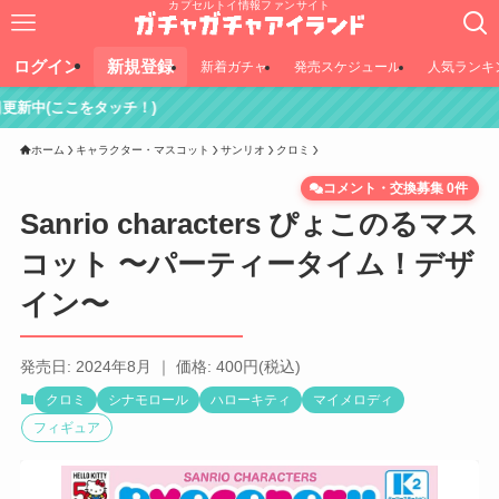
カプセルトイ情報ファンサイト
ログイン
新規登録
新着ガチャ
発売スケジュール
人気ランキ
)
ホーム
キャラクター・マスコット
サンリオ
クロミ
コメント・交換募集 0件
Sanrio characters ぴょこのるマス
コット 〜パーティータイム！デザ
イン〜
発売日: 2024年8月 ｜ 価格: 400円(税込)
クロミ
シナモロール
ハローキティ
マイメロディ
フィギュア