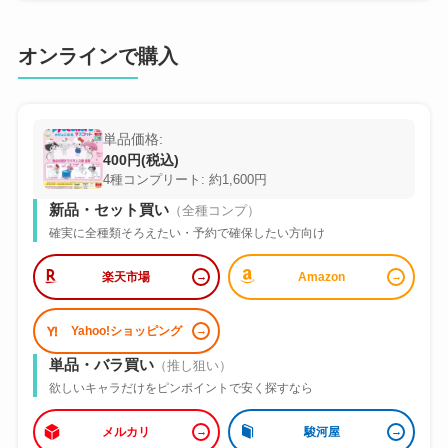
オンラインで購入
単品価格:
400円(税込)
4種コンプリート: 約1,600円
新品・セット買い
（全種コンプ）
確実に全種類そろえたい・予約で確保したい方向け
楽天市場
Amazon
Yahoo!ショッピング
単品・バラ買い
（推し狙い）
欲しいキャラだけをピンポイントで安く探すなら
メルカリ
駿河屋