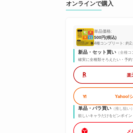
オンラインで購入
単品価格:
500円(税込)
4種コンプリート: 約2,
新品・セット買い
（全種コ
確実に全種類そろえたい・予約
楽
Yahoo
単品・バラ買い
（推し狙い
欲しいキャラだけをピンポイン
メ