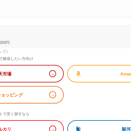
000円
ンプ）
で確保したい方向け
天市場
Ama
!ショッピング
）
トで安く探すなら
ルカリ
駿河