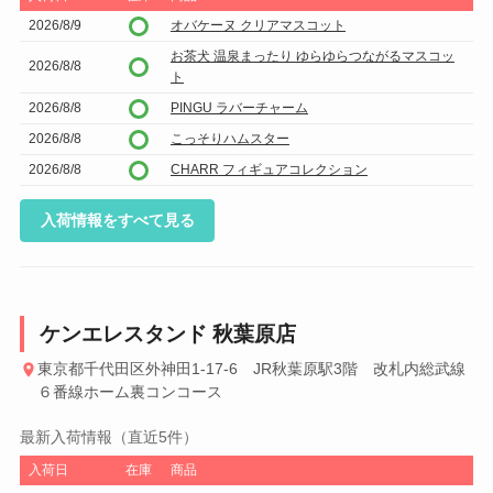
2026/8/9
オバケーヌ クリアマスコット
お茶犬 温泉まったり ゆらゆらつながるマスコッ
2026/8/8
ト
2026/8/8
PINGU ラバーチャーム
2026/8/8
こっそりハムスター
2026/8/8
CHARR フィギュアコレクション
入荷情報をすべて見る
ケンエレスタンド 秋葉原店
東京都千代田区外神田1-17-6 JR秋葉原駅3階 改札内総武線
６番線ホーム裏コンコース
最新入荷情報（直近5件）
入荷日
在庫
商品