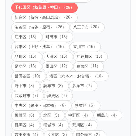
千代田区（秋葉原・神田）
（26）
新宿区（新宿・高田馬場）
（26）
渋谷区（渋谷・原宿）
八王子市
（26）
（20）
江東区
町田市
（18）
（18）
台東区（上野・浅草）
立川市
（16）
（16）
品川区
大田区
江戸川区
（15）
（15）
（13）
足立区
墨田区
葛飾区
（13）
（12）
（11）
世田谷区
港区（六本木・お台場）
（10）
（10）
府中市
調布市
多摩市
（8）
（8）
（7）
武蔵野市
練馬区
（7）
（7）
中央区（銀座・日本橋）
杉並区
（6）
（6）
板橋区
北区
中野区
昭島市
（6）
（5）
（4）
（4）
目黒区
稲城市
荒川区
（4）
（4）
（4）
西東京市
文京区
国分寺市
（4）
（3）
（2）