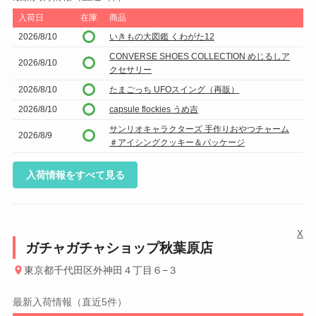
入荷日
在庫
商品
2026/8/10
いきもの大図鑑 くわがた12
CONVERSE SHOES COLLECTION めじるしア
2026/8/10
クセサリー
2026/8/10
たまごっち UFOスイング（再販）
2026/8/10
capsule flockies うめ吉
サンリオキャラクターズ 手作りおやつチャーム
2026/8/9
＃アイシングクッキー＆パッケージ
入荷情報をすべて見る
X
ガチャガチャショップ秋葉原店
東京都千代田区外神田４丁目６−３
最新入荷情報（直近5件）