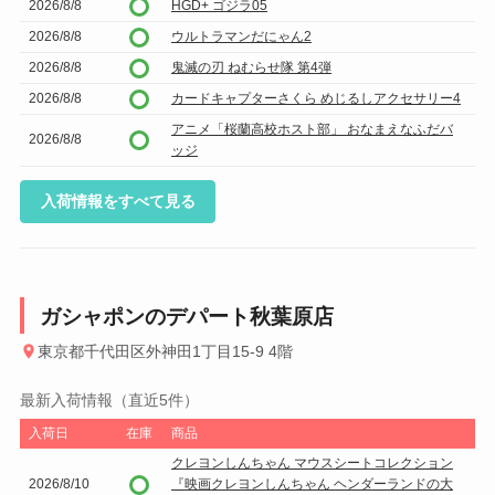
2026/8/8
HGD+ ゴジラ05
2026/8/8
ウルトラマンだにゃん2
2026/8/8
鬼滅の刃 ねむらせ隊 第4弾
2026/8/8
カードキャプターさくら めじるしアクセサリー4
アニメ「桜蘭高校ホスト部」 おなまえなふだバ
2026/8/8
ッジ
入荷情報をすべて見る
ガシャポンのデパート秋葉原店
東京都千代田区外神田1丁目15-9 4階
最新入荷情報（直近5件）
入荷日
在庫
商品
クレヨンしんちゃん マウスシートコレクション
2026/8/10
『映画クレヨンしんちゃん ヘンダーランドの大