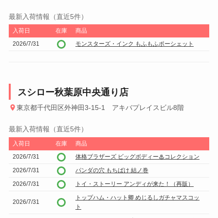
最新入荷情報（直近5件）
入荷日
在庫
商品
2026/7/31
モンスターズ・インク もふもふポーシェット
スシロー秋葉原中央通り店
東京都千代田区外神田3-15-1 アキバプレイスビル8階
最新入荷情報（直近5件）
入荷日
在庫
商品
2026/7/31
体格ブラザーズ ビッグボディー♨コレクション
2026/7/31
パンダの穴 もちばけ 結ノ巻
2026/7/31
トイ・ストーリー アンディが来た！（再販）
トップハム・ハット卿 めじるしガチャマスコッ
2026/7/31
ト