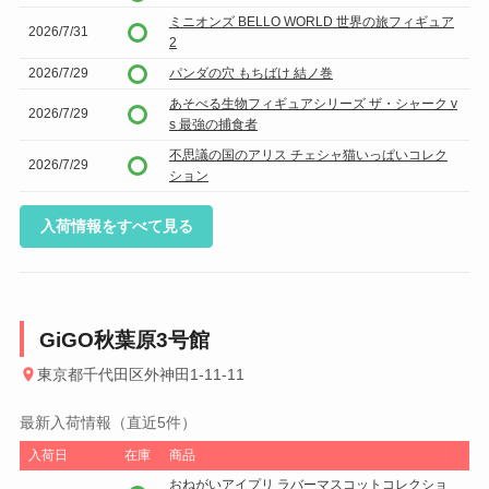
ミニオンズ BELLO WORLD 世界の旅フィギュア
2026/7/31
2
2026/7/29
パンダの穴 もちばけ 結ノ巻
あそべる生物フィギュアシリーズ ザ・シャーク v
2026/7/29
s 最強の捕食者
不思議の国のアリス チェシャ猫いっぱいコレク
2026/7/29
ション
入荷情報をすべて見る
GiGO秋葉原3号館
東京都千代田区外神田1-11-11
最新入荷情報（直近5件）
入荷日
在庫
商品
おねがいアイプリ ラバーマスコットコレクショ