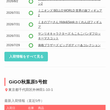
2026/8/2
ン2
ミニオンズ BELLO WORLD 世界の旅フィギュア
2026/7/31
2
くまのプーさん Hide&Seek かくれんぼフィギュ
2026/7/31
ア
サンリオキャラクターズ もこもこパンダフロッ
2026/7/31
キーマスコット
2026/7/29
体格ブラザーズ ビッグボディー♨コレクション
入荷情報をすべて見る
GiGO秋葉原5号館
東京都千代田区外神田1-10-1
最新入荷情報（直近5件）
入荷日
在庫
商品