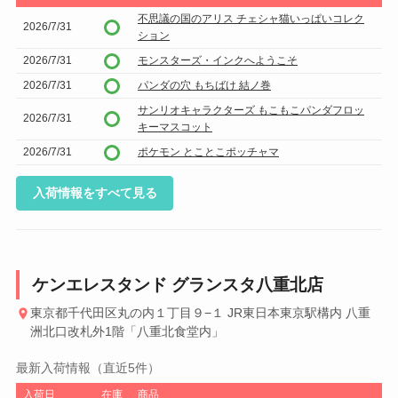
不思議の国のアリス チェシャ猫いっぱいコレク
2026/7/31
ション
2026/7/31
モンスターズ・インクへようこそ
2026/7/31
パンダの穴 もちばけ 結ノ巻
サンリオキャラクターズ もこもこパンダフロッ
2026/7/31
キーマスコット
2026/7/31
ポケモン とことこポッチャマ
入荷情報をすべて見る
ケンエレスタンド グランスタ八重北店
東京都千代田区丸の内１丁目９−１ JR東日本東京駅構内 八重
洲北口改札外1階「八重北食堂内」
最新入荷情報（直近5件）
入荷日
在庫
商品