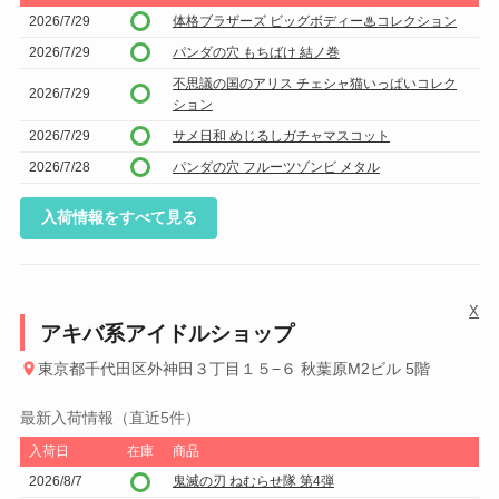
2026/7/29
体格ブラザーズ ビッグボディー♨コレクション
2026/7/29
パンダの穴 もちばけ 結ノ巻
不思議の国のアリス チェシャ猫いっぱいコレク
2026/7/29
ション
2026/7/29
サメ日和 めじるしガチャマスコット
2026/7/28
パンダの穴 フルーツゾンビ メタル
入荷情報をすべて見る
X
アキバ系アイドルショップ
東京都千代田区外神田３丁目１５−６ 秋葉原M2ビル 5階
最新入荷情報（直近5件）
入荷日
在庫
商品
2026/8/7
鬼滅の刃 ねむらせ隊 第4弾