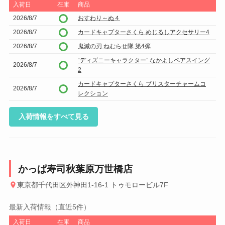
入荷日
在庫
商品
2026/8/7
おすわり～ぬ４
2026/8/7
カードキャプターさくら めじるしアクセサリー4
2026/8/7
鬼滅の刃 ねむらせ隊 第4弾
“ディズニーキャラクター” なかよしペアスイング
2026/8/7
2
カードキャプターさくら ブリスターチャームコ
2026/8/7
レクション
入荷情報をすべて見る
かっぱ寿司秋葉原万世橋店
東京都千代田区外神田1-16-1 トゥモロービル7F
最新入荷情報（直近5件）
入荷日
在庫
商品