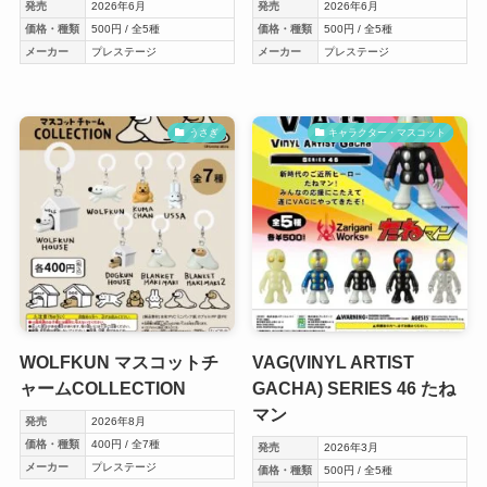
発売
2026年6月
発売
2026年6月
価格・種類
500円 / 全5種
価格・種類
500円 / 全5種
メーカー
プレステージ
メーカー
プレステージ
うさぎ
キャラクター・マスコット
WOLFKUN マスコットチ
VAG(VINYL ARTIST
ャームCOLLECTION
GACHA) SERIES 46 たね
マン
発売
2026年8月
価格・種類
400円 / 全7種
発売
2026年3月
メーカー
プレステージ
価格・種類
500円 / 全5種