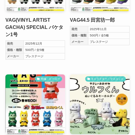
VAG(VINYL ARTIST
VAG44.5 田宮坊一郎
GACHA) SPECIAL バケタ
発売
2025年11月
ン1号
価格・種類
500円 / 全5種
メーカー
プレステージ
発売
2025年12月
価格・種類
500円 / 全5種
メーカー
プレステージ
特撮・ヒーロー
キャラクター・マスコット