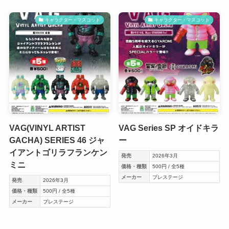
キャラクター・マスコット
キャラクター・マスコット
VAG(VINYL ARTIST
VAG Series SP オイドキラ
GACHA) SERIES 46 ジャ
ー
イアントゴリラフランケン
発売
2026年3月
ミニ
価格・種類
500円 / 全5種
メーカー
プレステージ
発売
2026年3月
価格・種類
500円 / 全5種
メーカー
プレステージ