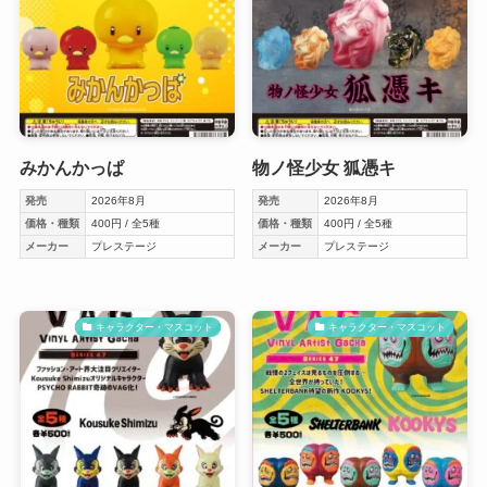
みかんかっぱ
物ノ怪少女 狐憑キ
発売
2026年8月
発売
2026年8月
価格・種類
400円 / 全5種
価格・種類
400円 / 全5種
メーカー
プレステージ
メーカー
プレステージ
キャラクター・マスコット
キャラクター・マスコット