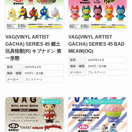
VAG(VINYL ARTIST
VAG(VINYL ARTIST
GACHA) SERIES 45 郷土
GACHA) SERIES 45 BAD
玩具怪獣(R) キブナドン 第
MEAW(OG)
一形態
発売
2025年12月
価格・種類
500円 / 全5種
発売
2025年12月
メーカー
プレステージ
価格・種類
500円 / 全5種
メーカー
プレステージ
モンチッチ
キャラクター・マスコット