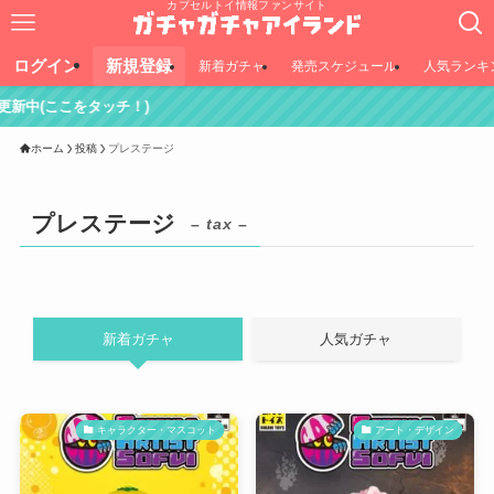
カプセルトイ情報ファンサイト
ログイン
新規登録
新着ガチャ
発売スケジュール
人気ランキ
チ！)
ホーム
投稿
プレステージ
プレステージ
– tax –
新着ガチャ
人気ガチャ
キャラクター・マスコット
アート・デザイン