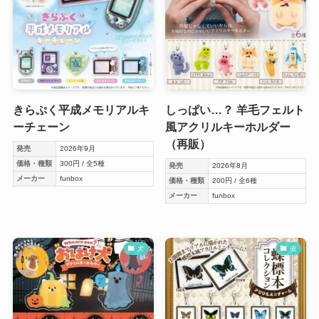
きらぷく平成メモリアルキ
しっぱい…？ 羊毛フェルト
ーチェーン
風アクリルキーホルダー
（再販）
発売
2026年9月
価格・種類
300円 / 全5種
発売
2026年8月
メーカー
funbox
価格・種類
200円 / 全6種
メーカー
funbox
犬
虫