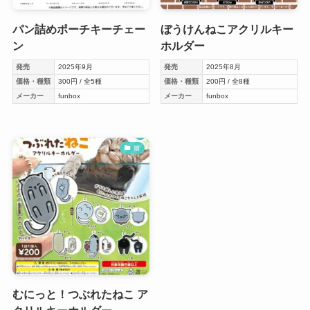
パン詰めポーチキーチェー
ぼうけんねこアクリルキー
ン
ホルダー
発売
2025年9月
発売
2025年8月
価格・種類
300円 / 全5種
価格・種類
200円 / 全8種
メーカー
funbox
メーカー
funbox
猫
むにっと！つぶれたねこ ア