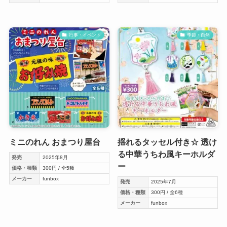
行事・イベント
季節・自然
ミニのれん おまつり屋台
揺れるタッセル付き☆ 透け
る中華うちわ風キーホルダ
発売
2025年8月
ー
価格・種類
300円 / 全5種
メーカー
funbox
発売
2025年7月
価格・種類
300円 / 全6種
メーカー
funbox