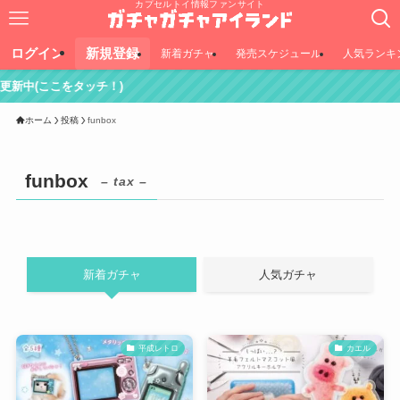
カプセルトイ情報ファンサイト
ログイン
新規登録
新着ガチャ
発売スケジュール
人気ランキ
チ！)
ホーム
投稿
funbox
funbox
– tax –
新着ガチャ
人気ガチャ
平成レトロ
カエル