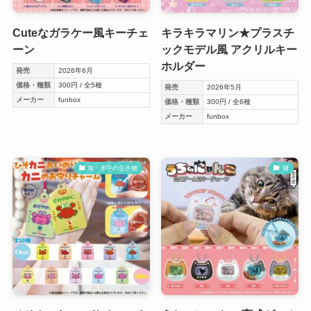
Cuteなガラケー風キーチェ
キラキラマリン★プラスチ
ーン
ックモデル風 アクリルキー
ホルダー
発売
2026年6月
価格・種類
300円 / 全5種
発売
2026年5月
メーカー
funbox
価格・種類
300円 / 全6種
メーカー
funbox
魚・水中の生き物
猫