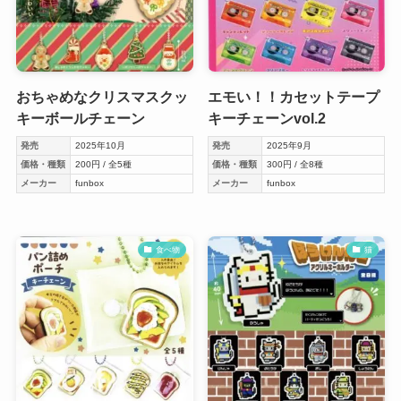
おちゃめなクリスマスクッ
エモい！！カセットテープ
キーボールチェーン
キーチェーンvol.2
発売
2025年10月
発売
2025年9月
価格・種類
200円 / 全5種
価格・種類
300円 / 全8種
メーカー
funbox
メーカー
funbox
食べ物
猫