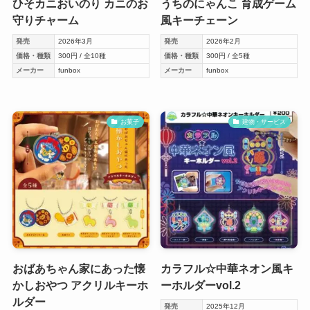
ひそカニおいのり カニのお
うちのにゃんこ 育成ゲーム
守りチャーム
風キーチェーン
発売
2026年3月
発売
2026年2月
価格・種類
300円 / 全10種
価格・種類
300円 / 全5種
メーカー
funbox
メーカー
funbox
お菓子
建物・サービス
おばあちゃん家にあった懐
カラフル☆中華ネオン風キ
かしおやつ アクリルキーホ
ーホルダーvol.2
ルダー
発売
2025年12月