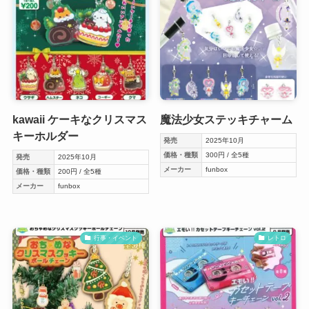
kawaii ケーキなクリスマス
魔法少女ステッキチャーム
キーホルダー
発売
2025年10月
価格・種類
300円 / 全5種
発売
2025年10月
メーカー
funbox
価格・種類
200円 / 全5種
メーカー
funbox
行事・イベント
レトロ