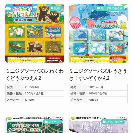
動物
魚・水中の生き物
ミニジグソーパズル わくわ
ミニジグソーパズル うきう
くどうぶつえん2
き！すいぞくかん2
発売
2025年6月
発売
2025年6月
価格・種類
100円 / 全6種
価格・種類
100円 / 全6種
メーカー
funbox
メーカー
funbox
スイーツ
ファンタジー