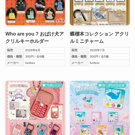
Who are you ? おばけ犬ア
蝶標本コレクション アクリ
クリルキーホルダー
ルミニチャーム
発売
2026年8月
発売
2026年7月
価格・種類
300円 / 全6種
価格・種類
300円 / 全5種
メーカー
funbox
メーカー
funbox
平成レトロ
魚・水中の生き物