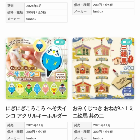
価格・種類
200円 / 全5種
発売
2026年1月
メーカー
funbox
価格・種類
300円 / 全5種
メーカー
funbox
鳥
和
にぎにぎころころ へそ天イ
おみくじつき おねがい！ミ
ンコ アクリルキーホルダー
ニ絵馬 其の二
発売
2025年11月
発売
2025年11月
価格・種類
200円 / 全7種
価格・種類
300円 / 全6種
メーカー
funbox
メーカー
funbox